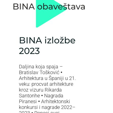
BINA izložbe
2023
Daljina koja spaja –
Bratislav Tošković
•
Arhitektura u Španiji u 21.
veku: procvat arhitekture
kroz vizuru Rikarda
Santonhe
•
Nagrada
Piranesi
•
Arhitektonski
konkursi i nagrade 2022–