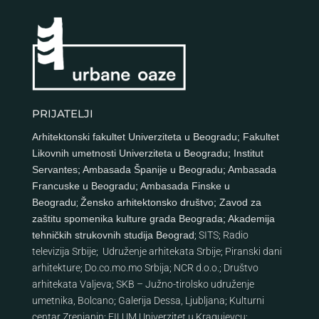
PRIJATELJI
Arhitektonski fakultet Univerziteta u Beogradu
;
Fakultet
Likovnih umetnosti Univerziteta u Beogradu
;
Institut
Servantes
;
Ambasada Španije u Beogradu
;
Ambasada
Francuske u Beogradu
;
Ambasada Finske u
Beogradu
;
Žensko arhitektonsko društvo
;
Zavod za
zaštitu spomenika kulture grada Beograda
;
Akademija
tehničkih strukovnih studija Beograd
;
SITS
;
Radio
televizija Srbije
;
Udruženje arhitekata Srbije
;
Piranski dani
arhitekture
;
Do.co.mo.mo Srbija
;
NCR d.o.o.
;
Društvo
arhitekata Valjeva
;
SKB – Južno-tirolsko udruženje
umetnika, Bolcano
;
Galerija Dessa, Ljubljana
;
Kulturni
centar Zrenjanin
;
FILUM Univerzitet u Kragujevcu
;