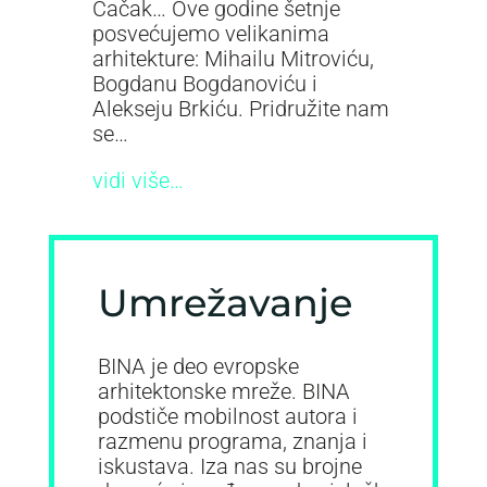
Čačak… Ove godine šetnje
posvećujemo velikanima
arhitekture: Mihailu Mitroviću,
Bogdanu Bogdanoviću i
Alekseju Brkiću. Pridružite nam
se…
vidi više…
Umrežavanje
BINA je deo evropske
arhitektonske mreže. BINA
podstiče mobilnost autora i
razmenu programa, znanja i
iskustava. Iza nas su brojne