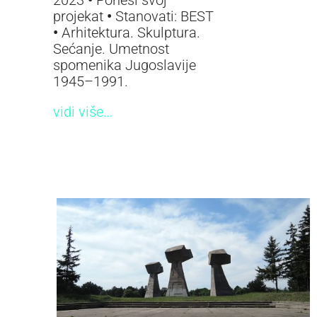
2023
•
Ponesi svoj
projekat
•
Stanovati: BEST
•
Arhitektura. Skulptura.
Sećanje. Umetnost
spomenika Jugoslavije
1945–1991.
vidi više…