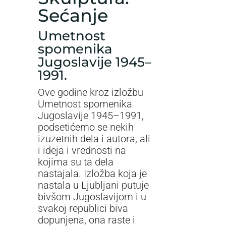
Sećanje
Umetnost
spomenika
Jugoslavije 1945–
1991.
Ove godine kroz izložbu
Umetnost spomenika
Jugoslavije 1945–1991,
podsetićemo se nekih
izuzetnih dela i autora, ali
i ideja i vrednosti na
kojima su ta dela
nastajala. Izložba koja je
nastala u Ljubljani putuje
bivšom Jugoslavijom i u
svakoj republici biva
dopunjena, ona raste i