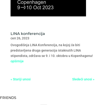
LINA konferencija
сеп 26, 2023
Ovogodišnja LINA Konferencija, na kojoj će biti
predstavljena druga generacija istaknutih LINA
stipendista, održava se 9. i 10. oktobra u Kopenhagenu!
opširnije
« Stariji unosi
Sledeći unosi »
FRIENDS