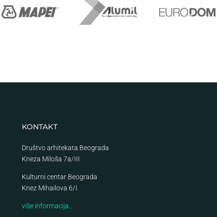
KONTAKT
Društvo arhitekata Beograda
Kneza Miloša 7a/III
Kulturni centar Beograda
Knez Mihailova 6/I
više informacija…