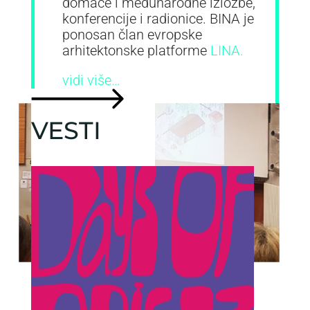
domaće i međunarodne izložbe,
konferencije i radionice. BINA je
ponosan član evropske
arhitektonske platforme
LINA.
vidi više…
VESTI