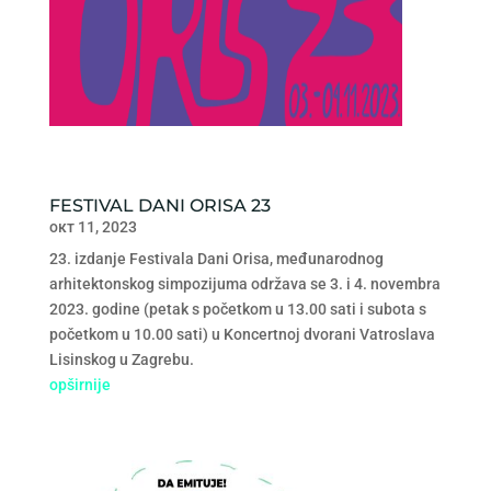
FESTIVAL DANI ORISA 23
окт 11, 2023
23. izdanje Festivala Dani Orisa, međunarodnog
arhitektonskog simpozijuma održava se 3. i 4. novembra
2023. godine (petak s početkom u 13.00 sati i subota s
početkom u 10.00 sati) u Koncertnoj dvorani Vatroslava
Lisinskog u Zagrebu.
opširnije