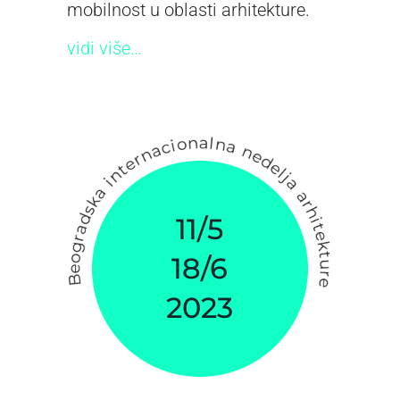
mobilnost u oblasti arhitekture.
vidi više…
11/5
18/6
2023