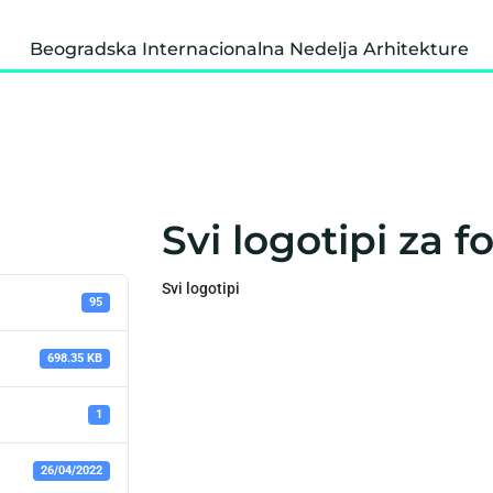
Beogradska Internacionalna Nedelja Arhitekture
Svi logotipi za f
Svi logotipi
95
698.35 KB
1
26/04/2022