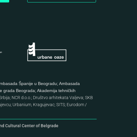
mbasada Španije u Beogradu
;
Ambasada
re grada Beograda
;
Akademija tehničkih
rbija
;
NCR d.o.o.
;
Društvo arhitekata Valjeva
;
SKB
ujevcu
;
Urbanium, Kragujevac
;
SITS
;
Eurodom
/
d Cultural Center of Belgrade