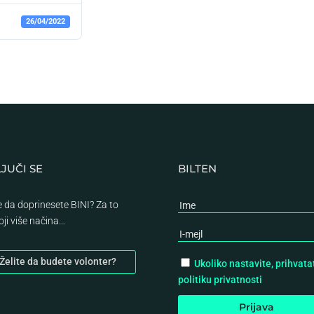
26/04/2022
JUČI SE
BILTEN
te da doprinesete BINI? Za to
oji više načina…
Želite da budete volonter?
Ukoliko nastavite, prihvata
politiku privatnosti