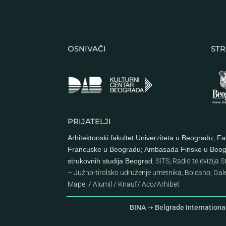
OSNIVAČI
STR
PRIJATELJI
Arhitektonski fakultet Univerziteta u Beogradu
;
Fa
Francuske u Beogradu
;
Ambasada Finske u Beo
strukovnih studija Beograd
;
SITS
;
Radio televizija S
– Južno-tirolsko udruženje umetnika, Bolcano
;
Gale
Mapei
/
Alumil
/
Knauf
/
Aco
/
Arhibet
BINA ➝ Belgrade Internationa