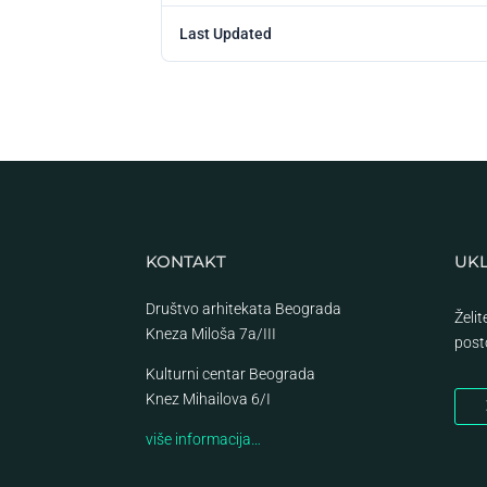
Last Updated
KONTAKT
UKL
Društvo arhitekata Beograda
Želi
Kneza Miloša 7a/III
post
Kulturni centar Beograda
Knez Mihailova 6/I
više informacija…