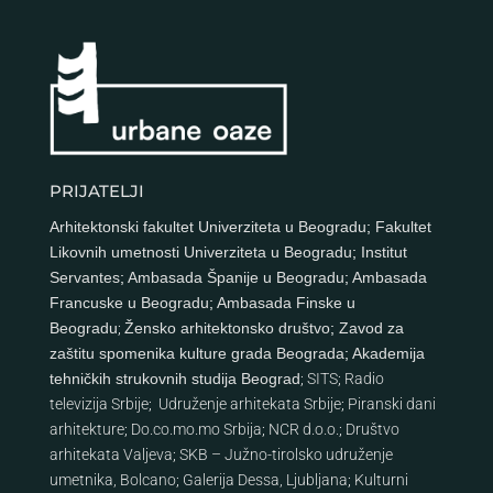
PRIJATELJI
Arhitektonski fakultet Univerziteta u Beogradu
;
Fakultet
Likovnih umetnosti Univerziteta u Beogradu
;
Institut
Servantes
;
Ambasada Španije u Beogradu
;
Ambasada
Francuske u Beogradu
;
Ambasada Finske u
Beogradu
;
Žensko arhitektonsko društvo
;
Zavod za
zaštitu spomenika kulture grada Beograda
;
Akademija
tehničkih strukovnih studija Beograd
;
SITS
;
Radio
televizija Srbije
;
Udruženje arhitekata Srbije
;
Piranski dani
arhitekture
;
Do.co.mo.mo Srbija
;
NCR d.o.o.
;
Društvo
arhitekata Valjeva
;
SKB – Južno-tirolsko udruženje
umetnika, Bolcano
;
Galerija Dessa, Ljubljana
;
Kulturni