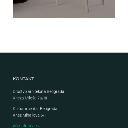
KONTAKT
Društvo arhitekata Beograda
Kneza Miloša 7a/III
Kulturni centar Beograda
Knez Mihailova 6/I
više informacija…