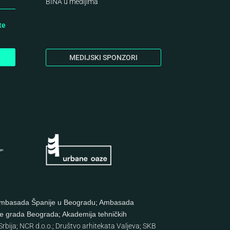
BINA
u medijima
te
MEDIJSKI SPONZORI
mbasada Španije u Beogradu
;
Ambasada
re grada Beograda
;
Akademija tehničkih
rbija
;
NCR d.o.o.
;
Društvo arhitekata Valjeva
;
SKB