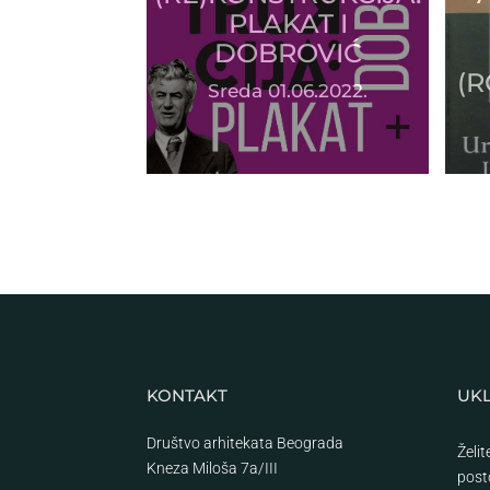
PLAKAT I
DOBROVIĆ
(R
Sreda 01.06.2022.
KONTAKT
UKL
Društvo arhitekata Beograda
Želi
Kneza Miloša 7a/III
post