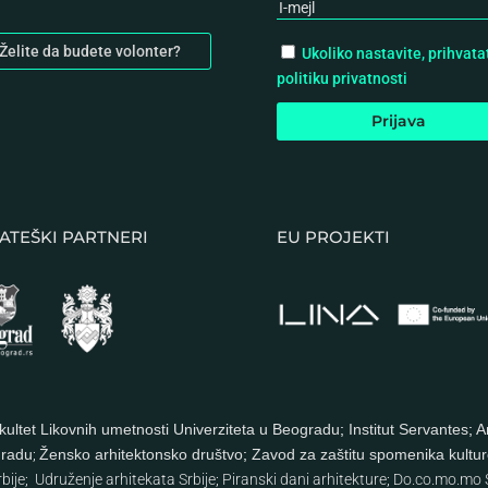
Želite da budete volonter?
Ukoliko nastavite, prihvata
politiku privatnosti
ATEŠKI PARTNERI
EU PROJEKTI
kultet Likovnih umetnosti Univerziteta u Beogradu
;
Institut Servantes
;
A
gradu
;
Žensko arhitektonsko društvo
;
Zavod za zaštitu spomenika kultu
rbije
;
Udruženje arhitekata Srbije
;
Piranski dani arhitekture
;
Do.co.mo.mo S