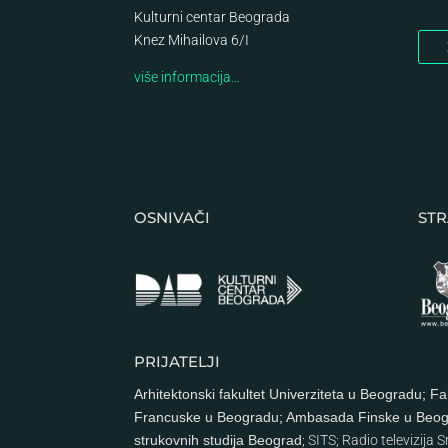
Kulturni centar Beograda
Knez Mihailova 6/I
više informacija…
OSNIVAČI
STR
PRIJATELJI
Arhitektonski fakultet Univerziteta u Beogradu
;
Fa
Francuske u Beogradu
;
Ambasada Finske u Beo
strukovnih studija Beograd
;
SITS
;
Radio televizija S