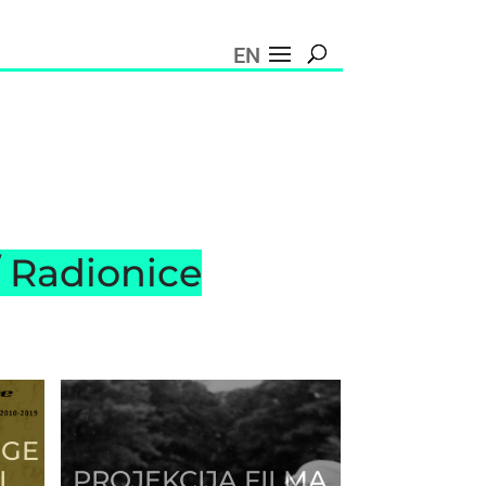
EN
/ Radionice
IGE
I
PROJEKCIJA FILMA