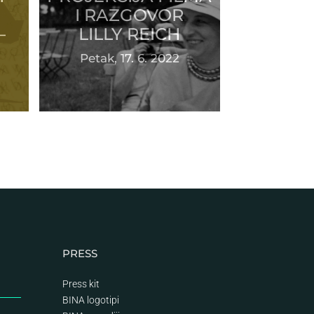
U
I RAZGOVOR
–
LILLY REICH
Petak, 17. 6. 2022
PRESS
Press kit
BINA logotipi