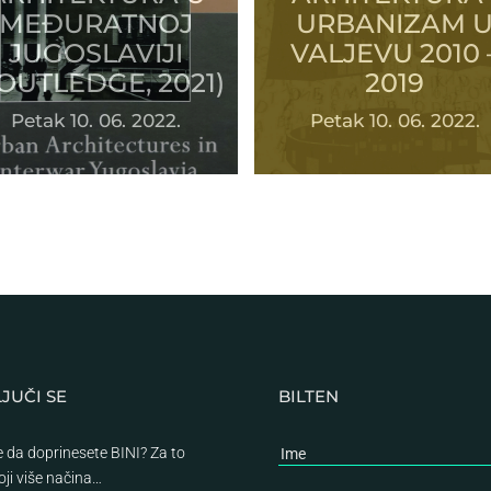
MEĐURATNOJ
URBANIZAM 
JUGOSLAVIJI
VALJEVU 2010 
OUTLEDGE, 2021)
2019
Petak 10. 06. 2022.
Petak 10. 06. 2022.
JUČI SE
BILTEN
te da doprinesete BINI? Za to
oji više načina…