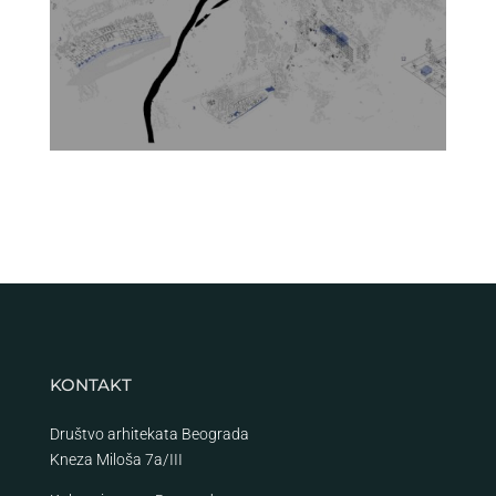
KONTAKT
Društvo arhitekata Beograda
Kneza Miloša 7a/III