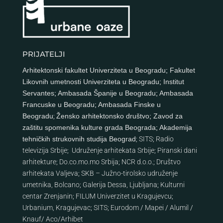
PRIJATELJI
Arhitektonski fakultet Univerziteta u Beogradu
;
Fakultet
Likovnih umetnosti Univerziteta u Beogradu
;
Institut
Servantes
;
Ambasada Španije u Beogradu
;
Ambasada
Francuske u Beogradu
;
Ambasada Finske u
Beogradu
;
Žensko arhitektonsko društvo
;
Zavod za
zaštitu spomenika kulture grada Beograda
;
Akademija
tehničkih strukovnih studija Beograd
;
SITS
;
Radio
televizija Srbije
;
Udruženje arhitekata Srbije
;
Piranski dani
arhitekture
;
Do.co.mo.mo Srbija
;
NCR d.o.o.
;
Društvo
arhitekata Valjeva
;
SKB – Južno-tirolsko udruženje
umetnika, Bolcano
;
Galerija Dessa, Ljubljana
;
Kulturni
centar Zrenjanin
;
FILUM Univerzitet u Kragujevcu
;
Urbanium, Kragujevac
;
SITS
;
Eurodom
/
Mapei
/
Alumil
/
Knauf
/
Aco
/
Arhibet