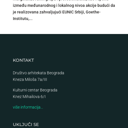
između međunarodnog i lokalnog nivoa akcije budući da
je realizovana zahvaljujući EUNIC Srbiji, Goethe-
Institutu,...
KONTAKT
Društvo arhitekata Beograda
Kneza Miloša 7a/III
Kulturni centar Beograda
Knez Mihailova 6/I
više informacija…
UKLJUČI SE