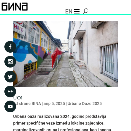
EN
UO1
od strane
BINA
|
апр 5, 2025
|
Urbane Oaze 2025
Urbana oaza realizovana 2024. godine predstavlja
primer specifične veze između lokalne zajednice,
marginalizovanih grupa i profesionalaca, kao i sponu