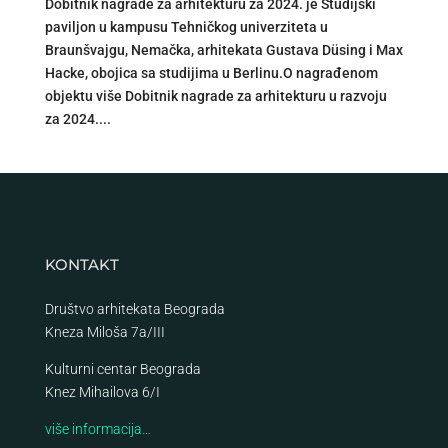
Dobitnik nagrade za arhitekturu za 2024. je Studijski
paviljon u kampusu Tehničkog univerziteta u
Braunšvajgu, Nemačka, arhitekata Gustava Düsing i Max
Hacke, obojica sa studijima u Berlinu.O nagrađenom
objektu više Dobitnik nagrade za arhitekturu u razvoju
za 2024....
KONTAKT
Društvo arhitekata Beograda
Kneza Miloša 7a/III
Kulturni centar Beograda
Knez Mihailova 6/I
više informacija…