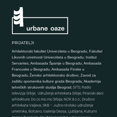
PRIJATELJI
Arhitektonski fakultet Univerziteta u Beogradu
;
Fakultet
Likovnih umetnosti Univerziteta u Beogradu
;
Institut
Servantes
;
Ambasada Španije u Beogradu
;
Ambasada
Francuske u Beogradu
;
Ambasada Finske u
Beogradu
;
Žensko arhitektonsko društvo
;
Zavod za
zaštitu spomenika kulture grada Beograda
;
Akademija
tehničkih strukovnih studija Beograd
;
SITS
;
Radio
televizija Srbije
;
Udruženje arhitekata Srbije
;
Piranski dani
arhitekture
;
Do.co.mo.mo Srbija
;
NCR d.o.o.
;
Društvo
arhitekata Valjeva
;
SKB – Južno-tirolsko udruženje
umetnika, Bolcano
;
Galerija Dessa, Ljubljana
;
Kulturni