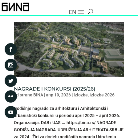
EN
NAGRADE I KONKURSI (2025/26)
od strane
BINA
|
апр 19, 2026
|
Izlozbe
,
izlozbe 2026
Godišnje nagrade za arhitekturu i Arhitektonski i
urbanistički konkursi u periodu april 2025 – april 2026.
Organizacija: DAB i UAS → https://bina.rs/ NAGRADE
GODIŠNJA NAGRADA UDRUŽENJA ARHITEKATA SRBIJE
za 2024. Žiri za dodelu godišnjih nagrada Udruženja