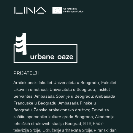
PRIJATELJI
Arhitektonski fakultet Univerziteta u Beogradu
;
Fakultet
Likovnih umetnosti Univerziteta u Beogradu
;
Institut
Servantes
;
Ambasada Španije u Beogradu
;
Ambasada
Francuske u Beogradu
;
Ambasada Finske u
Beogradu
;
Žensko arhitektonsko društvo
;
Zavod za
zaštitu spomenika kulture grada Beograda
;
Akademija
tehničkih strukovnih studija Beograd
;
SITS
;
Radio
televizija Srbije
;
Udruženje arhitekata Srbije
;
Piranski dani