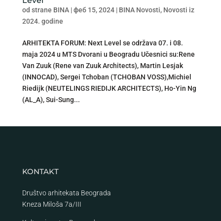
Level
od strane
BINA
|
феб 15, 2024
|
BINA Novosti
,
Novosti iz
2024. godine
ARHITEKTA FORUM: Next Level se održava 07. i 08.
maja 2024 u MTS Dvorani u Beogradu Učesnici su:Rene
Van Zuuk (Rene van Zuuk Architects), Martin Lesjak
(INNOCAD), Sergei Tchoban (TCHOBAN VOSS),Michiel
Riedijk (NEUTELINGS RIEDIJK ARCHITECTS), Ho-Yin Ng
(AL_A), Sui-Sung...
KONTAKT
Društvo arhitekata Beograda
Kneza Miloša 7a/III