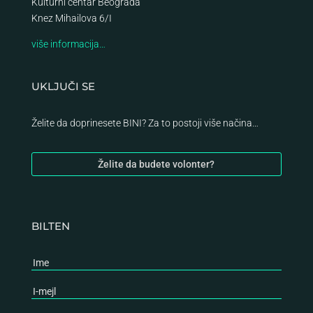
Kulturni centar Beograda
Knez Mihailova 6/I
više informacija…
UKLJUČI SE
Želite da doprinesete BINI? Za to postoji više načina…
Želite da budete volonter?
BILTEN