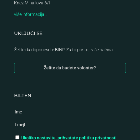
Knez Mihailova 6/I
više informacija…
UKLJUČI SE
Želite da doprinesete BINI? Za to postoji više načina…
Želite da budete volonter?
BILTEN
Ukoliko nastavite, prihvatate politiku privatnosti