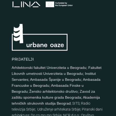
PRIJATELJI
Arhitektonski fakultet Univerziteta u Beogradu
;
Fakultet
Likovnih umetnosti Univerziteta u Beogradu
;
Institut
Servantes
;
Ambasada Španije u Beogradu
;
Ambasada
Francuske u Beogradu
;
Ambasada Finske u
Beogradu
;
Žensko arhitektonsko društvo
;
Zavod za
zaštitu spomenika kulture grada Beograda
;
Akademija
tehničkih strukovnih studija Beograd
;
SITS
;
Radio
televizija Srbije
;
Udruženje arhitekata Srbije
;
Piranski dani
arhitekture
;
Do.co.mo.mo Srbija
;
NCR d.o.o.
;
Društvo