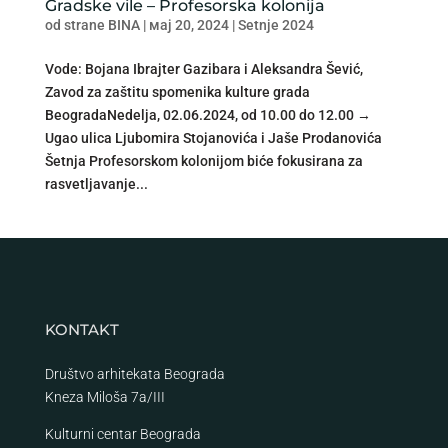
Gradske vile – Profesorska kolonija
od strane
BINA
|
мај 20, 2024
|
Setnje 2024
Vode: Bojana Ibrajter Gazibara i Aleksandra Šević,
Zavod za zaštitu spomenika kulture grada
BeogradaNedelja, 02.06.2024, od 10.00 do 12.00 →
Ugao ulica Ljubomira Stojanovića i Jaše Prodanovića
Šetnja Profesorskom kolonijom biće fokusirana za
rasvetljavanje...
KONTAKT
Društvo arhitekata Beograda
Kneza Miloša 7a/III
Kulturni centar Beograda