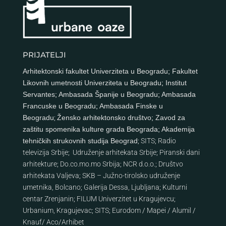
PRIJATELJI
Arhitektonski fakultet Univerziteta u Beogradu
;
Fakultet
Likovnih umetnosti Univerziteta u Beogradu
;
Institut
Servantes
;
Ambasada Španije u Beogradu
;
Ambasada
Francuske u Beogradu
;
Ambasada Finske u
Beogradu
;
Žensko arhitektonsko društvo
;
Zavod za
zaštitu spomenika kulture grada Beograda
;
Akademija
tehničkih strukovnih studija Beograd
;
SITS
;
Radio
televizija Srbije
;
Udruženje arhitekata Srbije
;
Piranski dani
arhitekture
;
Do.co.mo.mo Srbija
;
NCR d.o.o.
;
Društvo
arhitekata Valjeva
;
SKB – Južno-tirolsko udruženje
umetnika, Bolcano
;
Galerija Dessa, Ljubljana
;
Kulturni
centar Zrenjanin
;
FILUM Univerzitet u Kragujevcu
;
Urbanium, Kragujevac
;
SITS
;
Eurodom
/
Mapei
/
Alumil
/
Knauf
/
Aco
/
Arhibet