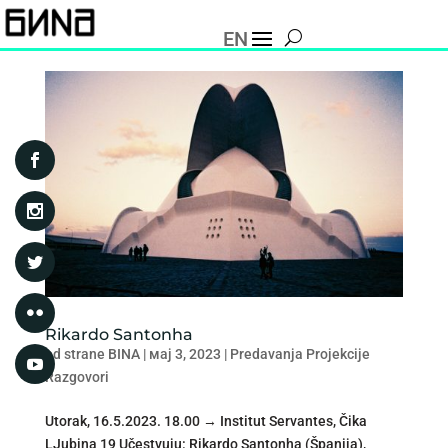
EN
Rikardo Santonha
od strane
BINA
|
мај 3, 2023
|
Predavanja Projekcije
Razgovori
Utorak, 16.5.2023. 18.00 → Institut Servantes, Čika
LJubina 19 Učestvuju: Rikardo Santonha (Španija),