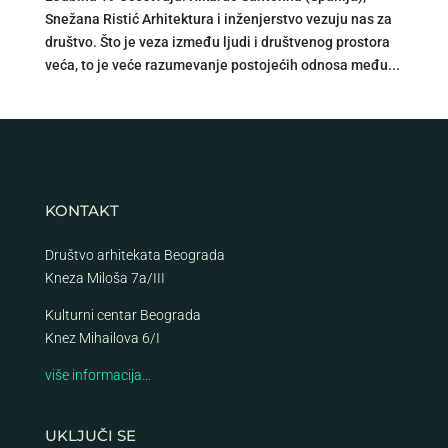
Snežana Ristić Arhitektura i inženjerstvo vezuju nas za
društvo. Što je veza između ljudi i društvenog prostora
veća, to je veće razumevanje postojećih odnosa među...
KONTAKT
Društvo arhitekata Beograda
Kneza Miloša 7a/III
Kulturni centar Beograda
Knez Mihailova 6/I
više informacija…
UKLJUČI SE