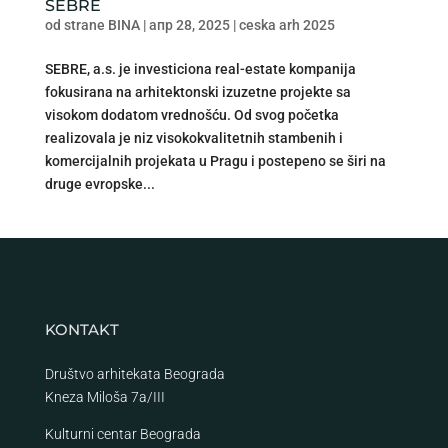
SEBRE
od strane
BINA
|
апр 28, 2025
|
ceska arh 2025
SEBRE, a.s. je investiciona real-estate kompanija
fokusirana na arhitektonski izuzetne projekte sa
visokom dodatom vrednošću. Od svog početka
realizovala je niz visokokvalitetnih stambenih i
komercijalnih projekata u Pragu i postepeno se širi na
druge evropske...
KONTAKT
Društvo arhitekata Beograda
Kneza Miloša 7a/III
Kulturni centar Beograda