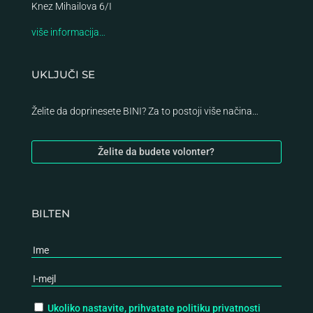
Knez Mihailova 6/I
više informacija…
UKLJUČI SE
Želite da doprinesete BINI? Za to postoji više načina…
Želite da budete volonter?
BILTEN
Ukoliko nastavite, prihvatate politiku privatnosti