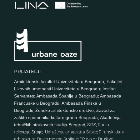
PRIJATELJI
Arhitektonski fakultet Univerziteta u Beogradu
;
Fakultet
Likovnih umetnosti Univerziteta u Beogradu
;
Institut
Servantes
;
Ambasada Španije u Beogradu
;
Ambasada
Francuske u Beogradu
;
Ambasada Finske u
Beogradu
;
Žensko arhitektonsko društvo
;
Zavod za
zaštitu spomenika kulture grada Beograda
;
Akademija
tehničkih strukovnih studija Beograd
;
SITS
;
Radio
televizija Srbije
;
Udruženje arhitekata Srbije
;
Piranski dani
arhitekture
;
Do.co.mo.mo Srbija
;
NCR d.o.o.
;
Društvo