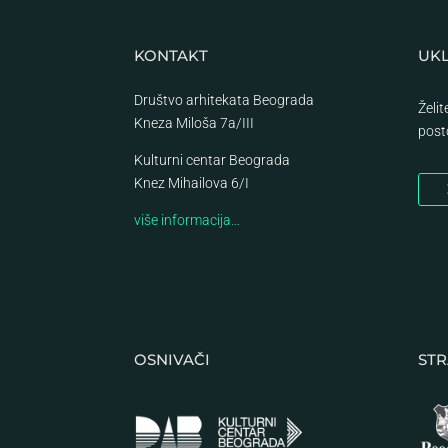
KONTAKT
UKL
Društvo arhitekata Beograda
Želi
Kneza Miloša 7a/III
post
Kulturni centar Beograda
Knez Mihailova 6/I
više informacija…
OSNIVAČI
STR