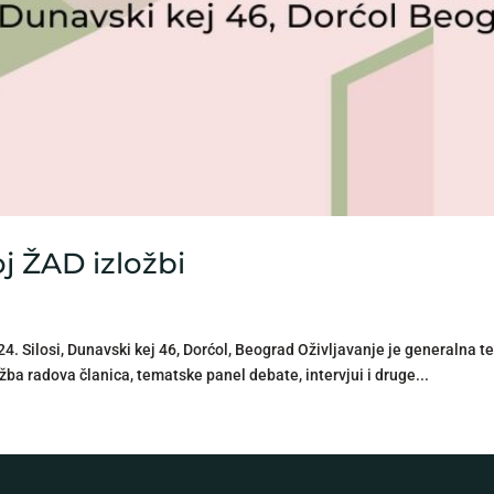
j ŽAD izložbi
4. Silosi, Dunavski kej 46, Dorćol, Beograd Oživljavanje je generalna
ožba radova članica, tematske panel debate, intervjui i druge...