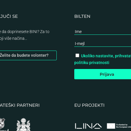
JUČI SE
BILTEN
te da doprinesete BINI? Za to
oji više načina…
Želite da budete volonter?
Ukoliko nastavite, prihvata
politiku privatnosti
ATEŠKI PARTNERI
EU PROJEKTI