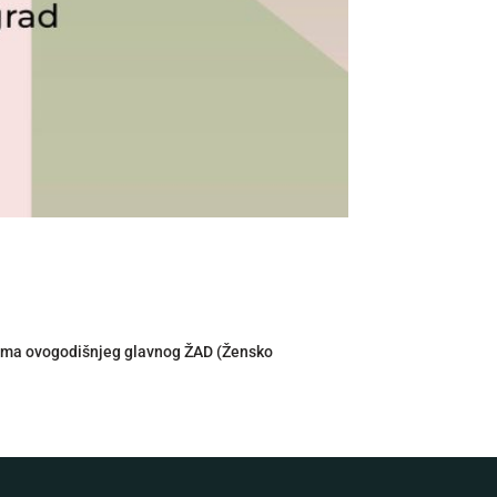
 tema ovogodišnjeg glavnog ŽAD (Žensko