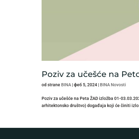
Poziv za učešće na Peto
od strane
BINA
|
феб 5, 2024
|
BINA Novosti
Poziv za učešće na Peta ŽAD izložba 01-03.03.202
arhitektonsko društvo) događaja koji će činiti izl