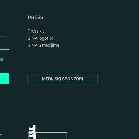
PRESS
Press kit
BINA logotipi
BINA
u medijima
te
MEDIJSKI SPONZORI