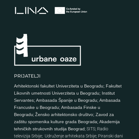
PRIJATELJI
Arhitektonski fakultet Univerziteta u Beogradu
;
Fakultet
Likovnih umetnosti Univerziteta u Beogradu
;
Institut
Servantes
;
Ambasada Španije u Beogradu
;
Ambasada
Francuske u Beogradu
;
Ambasada Finske u
Beogradu
;
Žensko arhitektonsko društvo
;
Zavod za
zaštitu spomenika kulture grada Beograda
;
Akademija
tehničkih strukovnih studija Beograd
;
SITS
;
Radio
televizija Srbije
;
Udruženje arhitekata Srbije
;
Piranski dani