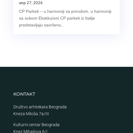
апр 27, 2026
CP Parketi – u harmoniji sa prirodom, u harmoniji
sa sobom Ekskluzivni CP parketi iz Italije
predstavljaju savršenu...
KONTAKT
Društvo arhitekata Beograda
Kneza Miloša 7a/III
Kulturni centar Beograda
Knez Mihailova 6/I