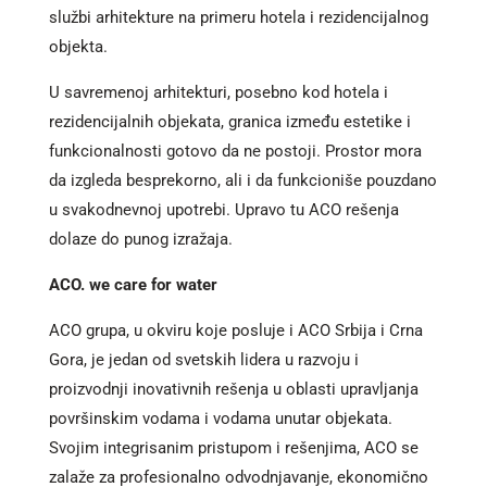
službi arhitekture na primeru hotela i rezidencijalnog
objekta.
U savremenoj arhitekturi, posebno kod hotela i
rezidencijalnih objekata, granica između estetike i
funkcionalnosti gotovo da ne postoji. Prostor mora
da izgleda besprekorno, ali i da funkcioniše pouzdano
u svakodnevnoj upotrebi. Upravo tu ACO rešenja
dolaze do punog izražaja.
ACO. we care for water
ACO grupa, u okviru koje posluje i ACO Srbija i Crna
Gora, je jedan od svetskih lidera u razvoju i
proizvodnji inovativnih rešenja u oblasti upravljanja
površinskim vodama i vodama unutar objekata.
Svojim integrisanim pristupom i rešenjima, ACO se
zalaže za profesionalno odvodnjavanje, ekonomično