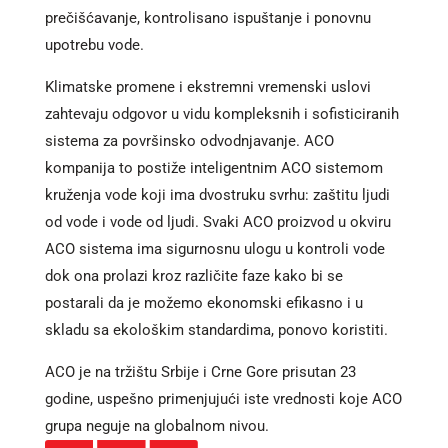
prečišćavanje, kontrolisano ispuštanje i ponovnu
upotrebu vode.
Klimatske promene i ekstremni vremenski uslovi
zahtevaju odgovor u vidu kompleksnih i sofisticiranih
sistema za površinsko odvodnjavanje. ACO
kompanija to postiže inteligentnim ACO sistemom
kruženja vode koji ima dvostruku svrhu: zaštitu ljudi
od vode i vode od ljudi. Svaki ACO proizvod u okviru
ACO sistema ima sigurnosnu ulogu u kontroli vode
dok ona prolazi kroz različite faze kako bi se
postarali da je možemo ekonomski efikasno i u
skladu sa ekološkim standardima, ponovo koristiti.
ACO je na tržištu Srbije i Crne Gore prisutan 23
godine, uspešno primenjujući iste vrednosti koje ACO
grupa neguje na globalnom nivou.