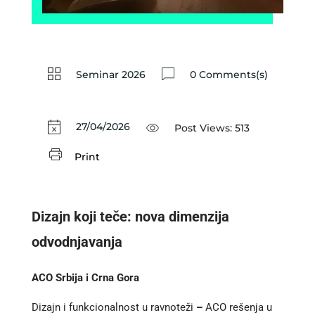
Seminar 2026
0 Comments(s)
27/04/2026
Post Views:
513
Print
Dizajn koji teče: nova dimenzija
odvodnjavanja
ACO Srbija i Crna Gora
Dizajn i funkcionalnost u ravnoteži
–
ACO rešenja u