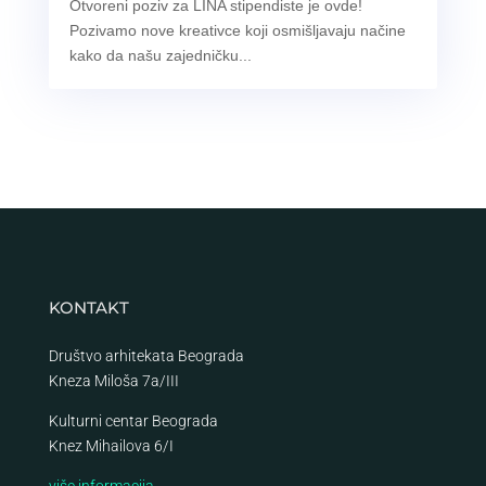
Otvoreni poziv za LINA stipendiste je ovde!
Pozivamo nove kreativce koji osmišljavaju načine
kako da našu zajedničku...
KONTAKT
Društvo arhitekata Beograda
Kneza Miloša 7a/III
Kulturni centar Beograda
Knez Mihailova 6/I
više informacija…