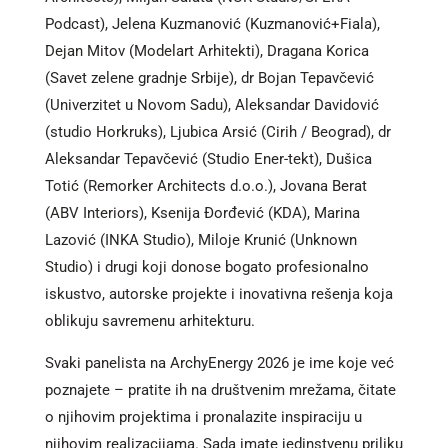
Podcast), Jelena Kuzmanović (Kuzmanović+Fiala),
Dejan Mitov (Modelart Arhitekti), Dragana Korica
(Savet zelene gradnje Srbije), dr Bojan Tepavčević
(Univerzitet u Novom Sadu), Aleksandar Davidović
(studio Horkruks), Ljubica Arsić (Cirih / Beograd), dr
Aleksandar Tepavčević (Studio Ener-tekt), Dušica
Totić (Remorker Architects d.o.o.), Jovana Berat
(ABV Interiors), Ksenija Đorđević (KDA), Marina
Lazović (INKA Studio), Miloje Krunić (Unknown
Studio) i drugi koji donose bogato profesionalno
iskustvo, autorske projekte i inovativna rešenja koja
oblikuju savremenu arhitekturu.
Svaki panelista na ArchyEnergy 2026 je ime koje već
poznajete – pratite ih na društvenim mrežama, čitate
o njihovim projektima i pronalazite inspiraciju u
njihovim realizacijama. Sada imate jedinstvenu priliku