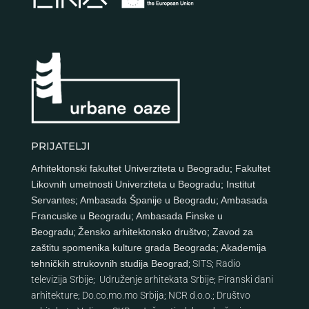
PRIJATELJI
Arhitektonski fakultet Univerziteta u Beogradu
;
Fakultet
Likovnih umetnosti Univerziteta u Beogradu
;
Institut
Servantes
;
Ambasada Španije u Beogradu
;
Ambasada
Francuske u Beogradu
;
Ambasada Finske u
Beogradu
;
Žensko arhitektonsko društvo
;
Zavod za
zaštitu spomenika kulture grada Beograda
;
Akademija
tehničkih strukovnih studija Beograd
;
SITS
;
Radio
televizija Srbije
;
Udruženje arhitekata Srbije
;
Piranski dani
arhitekture
;
Do.co.mo.mo Srbija
;
NCR d.o.o.
;
Društvo