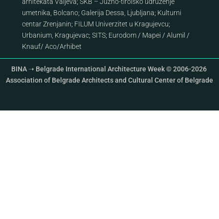
arhitekata Valjeva
;
SKB – Južno-tirolsko udruženje
umetnika, Bolcano
;
Galerija Dessa, Ljubljana
;
Kulturni
centar Zrenjanin
;
FILUM Univerzitet u Kragujevcu
;
Urbanium, Kragujevac
;
SITS
;
Eurodom
/
Mapei
/
Alumil
/
Knauf
/
Aco
/
Arhibet
BINA ➝ Belgrade International Architecture Week © 2006-2026
Association of Belgrade Architects and Cultural Center of Belgrade