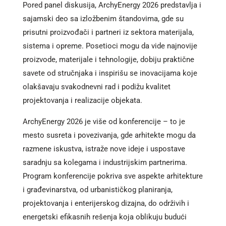
Pored panel diskusija, ArchyEnergy 2026 predstavlja i
sajamski deo sa izložbenim štandovima, gde su
prisutni proizvođači i partneri iz sektora materijala,
sistema i opreme. Posetioci mogu da vide najnovije
proizvode, materijale i tehnologije, dobiju praktične
savete od stručnjaka i inspirišu se inovacijama koje
olakšavaju svakodnevni rad i podižu kvalitet
projektovanja i realizacije objekata.
ArchyEnergy 2026 je više od konferencije – to je
mesto susreta i povezivanja, gde arhitekte mogu da
razmene iskustva, istraže nove ideje i uspostave
saradnju sa kolegama i industrijskim partnerima.
Program konferencije pokriva sve aspekte arhitekture
i građevinarstva, od urbanističkog planiranja,
projektovanja i enterijerskog dizajna, do održivih i
energetski efikasnih rešenja koja oblikuju budući