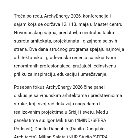
Treća po redu, ArchyEnergy 2026, konferencija i
sajam koja se održava 12. i 13. maja u Master centru
Novosadskog sajma, predstavlja centralnu tačku
susreta arhitekata, projektanata i dizajnera sa svih
strana. Dva dana stručnog programa spajaju najnovija
arhitektonska i građevinska rešenja sa iskustvom
renomiranih profesionalaca, pružajući jedinstvenu
priliku za inspiraciju, edukaciju i umrežavanje.
Poseban fokus ArchyEnergy 2026 čine panel
diskusije sa vrhunskim arhitektama i predstavnicima
struke, koji svoj rad dokazuju nagradama i
realizovanim projektima u Srbiji i svetu. Među
panelistima su: Igor Mikitišin (4MIND/SFERA
Podcast), Danilo Dangubić (Danilo Dangubic
Architects), Miljan Salata (NUR Studio/SFERA