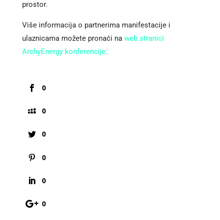
prostor.
Više informacija o partnerima manifestacije i
ulaznicama možete pronaći na
web stranici
ArchyEnergy konferencije.
0
0
0
0
0
0