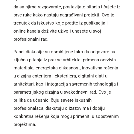
da sa njima razgovarate, postavljate pitanja i čujete iz
prve ruke kako nastaju nagrađivani projekti. Ovo je
trenutak da iskustvo koje pratite iz publikacija i
online kanala doživite uživo i unesete u svoj
profesionalni rad.
Panel diskusije su osmišljene tako da odgovore na
ključna pitanja iz prakse arhitekte: primena održivih
materijala, energetska efikasnost, inovativna rešenja
u dizajnu enterijera i eksterijera, digitalni alati u
arhitekturi, kao i integracija savremenih tehnologija i
parametrijskog dizajna u svakodnevni rad. Ovo je
prilika da učesnici čuju savete iskusnih
profesionalaca, diskutuju o izazovima i dobiju
konkretna rešenja koja mogu primeniti u sopstvenim
projektima.