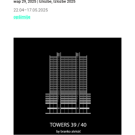
мар 29, 2025
|
Izlozbe
,
Izlozbe 2025
22.04–17.05.2025
opširnije