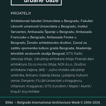
PRIJATELJI
Arhitektonski fakultet Univerziteta u Beogradu
;
Fakultet
Likovnih umetnosti Univerziteta u Beogradu
;
Institut
Servantes
;
Ambasada Španije u Beogradu
;
Ambasada
Francuske u Beogradu
;
Ambasada Finske u
Beogradu
;
Žensko arhitektonsko društvo
;
Zavod za
zaštitu spomenika kulture grada Beograda
;
Akademija
tehničkih strukovnih studija Beograd
;
SITS
;
Radio
televizija Srbije
;
Udruženje arhitekata Srbije
;
Piranski dani
arhitekture
;
Do.co.mo.mo Srbija
;
NCR d.o.o.
;
Društvo
arhitekata Valjeva
;
SKB – Južno-tirolsko udruženje
umetnika, Bolcano
;
Galerija Dessa, Ljubljana
;
Kulturni
centar Zrenjanin
;
FILUM Univerzitet u Kragujevcu
;
Urbanium, Kragujevac
;
SITS
;
Eurodom
/
Mapei
/
Alumil
/
Knauf
/
Aco
/
Arhibet
BINA ➝ Belgrade International Architecture Week © 2006-2026