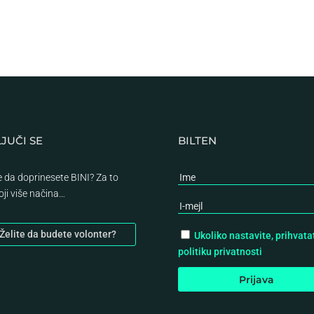
JUČI SE
BILTEN
te da doprinesete BINI? Za to
oji više načina…
Želite da budete volonter?
Ukoliko nastavite, prihvata
politiku privatnosti