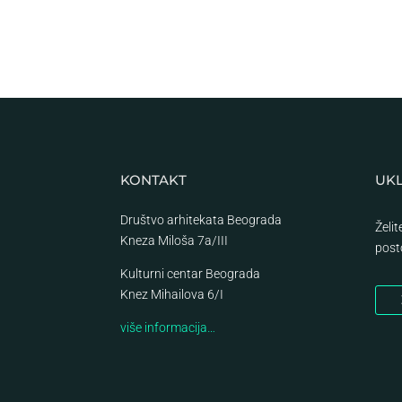
KONTAKT
UKL
Društvo arhitekata Beograda
Želi
Kneza Miloša 7a/III
post
Kulturni centar Beograda
Knez Mihailova 6/I
više informacija…