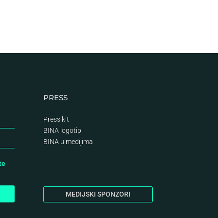
PRESS
Press kit
BINA logotipi
BINA
u medijima
te
MEDIJSKI SPONZORI