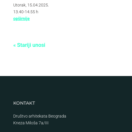
Utorak, 15.04.2025.
13.40-14.55 h
opširnije
« Stariji unosi
KONTAKT
Društvo arhitekata Beograda
Kneza Miloša 7a/III