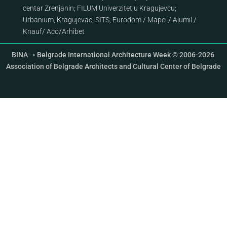
centar Zrenjanin
;
FILUM Univerzitet u Kragujevcu
;
Urbanium, Kragujevac
;
SITS
;
Eurodom
/
Mapei
/
Alumil
/
Knauf
/
Aco
/
Arhibet
BINA ➝ Belgrade International Architecture Week © 2006-2026
Association of Belgrade Architects and Cultural Center of Belgrade