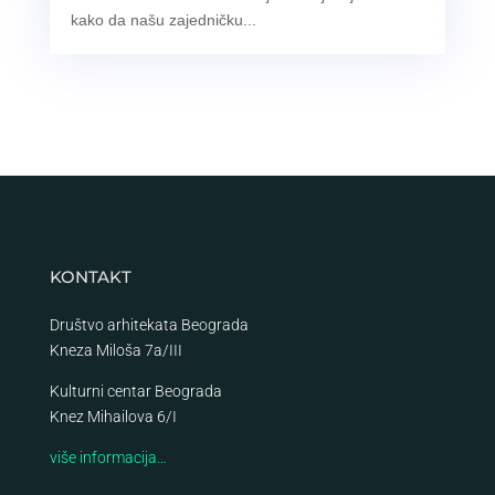
kako da našu zajedničku...
KONTAKT
Društvo arhitekata Beograda
Kneza Miloša 7a/III
Kulturni centar Beograda
Knez Mihailova 6/I
više informacija…