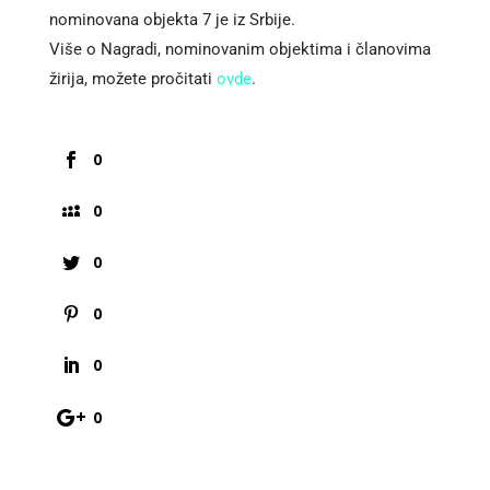
nominovana objekta 7 je iz Srbije.
Više o Nagradi, nominovanim objektima i članovima
žirija, možete pročitati
ovde
.
0
0
0
0
0
0