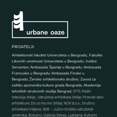
PRIJATELJI
Arhitektonski fakultet Univerziteta u Beogradu
;
Fakultet
Likovnih umetnosti Univerziteta u Beogradu
;
Institut
Servantes
;
Ambasada Španije u Beogradu
;
Ambasada
Francuske u Beogradu
;
Ambasada Finske u
Beogradu
;
Žensko arhitektonsko društvo
;
Zavod za
zaštitu spomenika kulture grada Beograda
;
Akademija
tehničkih strukovnih studija Beograd
;
SITS
;
Radio
televizija Srbije
;
Udruženje arhitekata Srbije
;
Piranski dani
arhitekture
;
Do.co.mo.mo Srbija
;
NCR d.o.o.
;
Društvo
arhitekata Valjeva
;
SKB – Južno-tirolsko udruženje
umetnika, Bolcano
;
Galerija Dessa, Ljubljana
;
Kulturni