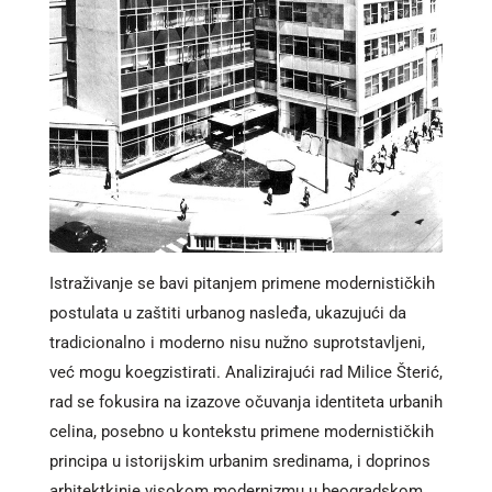
Istraživanje se bavi pitanjem primene modernističkih
postulata u zaštiti urbanog nasleđa, ukazujući da
tradicionalno i moderno nisu nužno suprotstavljeni,
već mogu koegzistirati. Analizirajući rad Milice Šterić,
rad se fokusira na izazove očuvanja identiteta urbanih
celina, posebno u kontekstu primene modernističkih
principa u istorijskim urbanim sredinama, i doprinos
arhitektkinje visokom modernizmu u beogradskom