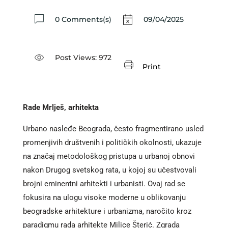
0 Comments(s)
09/04/2025
Post Views:
972
Print
Rade Mrlješ, arhitekta
Urbano nasleđe Beograda, često fragmentirano usled
promenjivih društvenih i političkih okolnosti, ukazuje
na značaj metodološkog pristupa u urbanoj obnovi
nakon Drugog svetskog rata, u kojoj su učestvovali
brojni eminentni arhitekti i urbanisti. Ovaj rad se
fokusira na ulogu visoke moderne u oblikovanju
beogradske arhitekture i urbanizma, naročito kroz
paradigmu rada arhitekte Milice Šterić. Zgrada