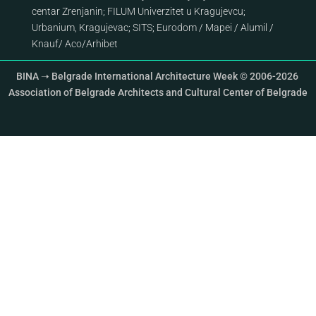
centar Zrenjanin
;
FILUM Univerzitet u Kragujevcu
;
Urbanium, Kragujevac
;
SITS
;
Eurodom
/
Mapei
/
Alumil
/
Knauf
/
Aco
/
Arhibet
BINA ➝ Belgrade International Architecture Week © 2006-2026
Association of Belgrade Architects and Cultural Center of Belgrade