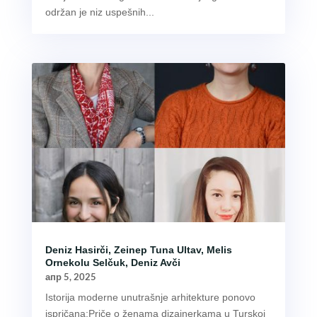
održan je niz uspešnih...
Deniz Hasirči, Zeinep Tuna Ultav, Melis
Ornekolu Selčuk, Deniz Avči
апр 5, 2025
Istorija moderne unutrašnje arhitekture ponovo
ispričana:Priče o ženama dizajnerkama u Turskoj