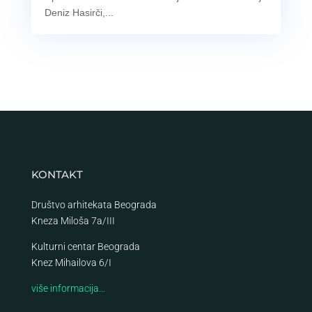
Deniz Hasirči,...
KONTAKT
Društvo arhitekata Beograda
Kneza Miloša 7a/III
Kulturni centar Beograda
Knez Mihailova 6/I
više informacija…