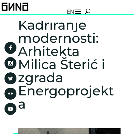
EN
Kadriranje
modernosti:
Arhitekta
Milica Šterić i
zgrada
Energoprojekt
a