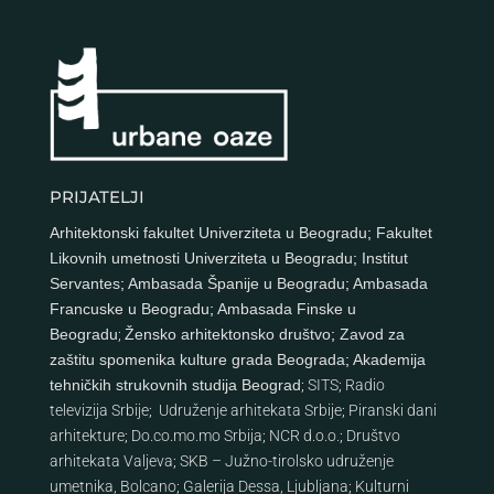
PRIJATELJI
Arhitektonski fakultet Univerziteta u Beogradu
;
Fakultet
Likovnih umetnosti Univerziteta u Beogradu
;
Institut
Servantes
;
Ambasada Španije u Beogradu
;
Ambasada
Francuske u Beogradu
;
Ambasada Finske u
Beogradu
;
Žensko arhitektonsko društvo
;
Zavod za
zaštitu spomenika kulture grada Beograda
;
Akademija
tehničkih strukovnih studija Beograd
;
SITS
;
Radio
televizija Srbije
;
Udruženje arhitekata Srbije
;
Piranski dani
arhitekture
;
Do.co.mo.mo Srbija
;
NCR d.o.o.
;
Društvo
arhitekata Valjeva
;
SKB – Južno-tirolsko udruženje
umetnika, Bolcano
;
Galerija Dessa, Ljubljana
;
Kulturni