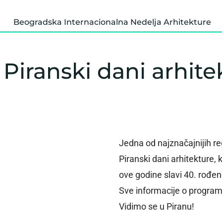
Beogradska Internacionalna Nedelja Arhitekture
Piranski dani arhitek
Jedna od najznačajnijih re
Piranski dani arhitekture, 
ove godine slavi 40. rođe
Sve informacije o progra
Vidimo se u Piranu!