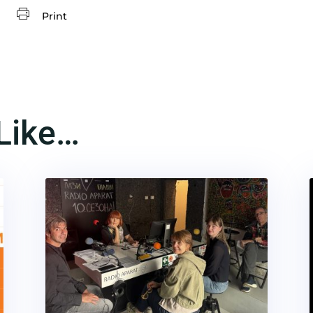
Print
Like…