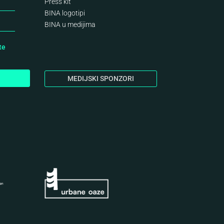
Press kit
BINA logotipi
BINA
u medijima
te
MEDIJSKI SPONZORI