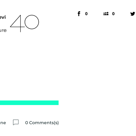
0
0
ine
0 Comments(s)