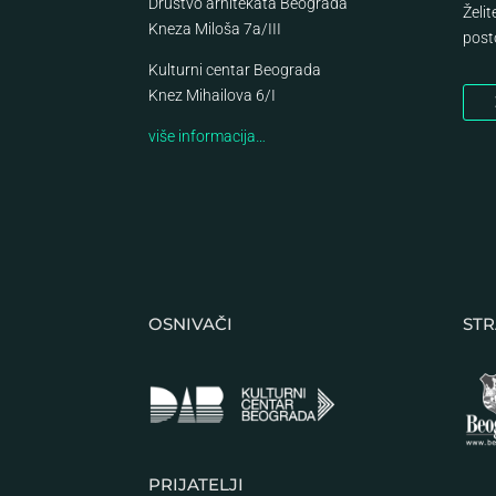
Društvo arhitekata Beograda
Želi
Kneza Miloša 7a/III
post
Kulturni centar Beograda
Knez Mihailova 6/I
više informacija…
OSNIVAČI
STR
PRIJATELJI