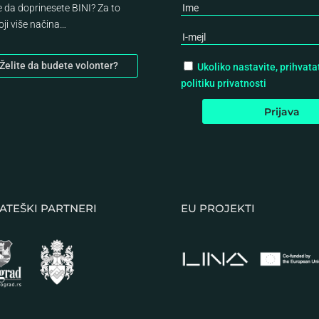
te da doprinesete BINI? Za to
oji više načina…
Želite da budete volonter?
Ukoliko nastavite, prihvata
politiku privatnosti
ATEŠKI PARTNERI
EU PROJEKTI