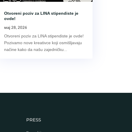
Otvoreni poziv za LINA stipendiste je
ovde!
мај 28, 2026
Otvoreni poziv za LINA stipendiste je ovde!
Pozivamo nove kreativce koji osmišljavaju
načine kako da našu zajedničku...
PRESS