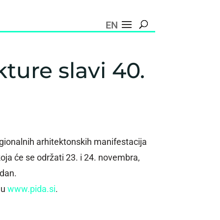
EN
ture slavi 40.
gionalnih arhitektonskih manifestacija
koja će se održati 23. i 24. novembra,
ndan.
mu
www.pida.si
.