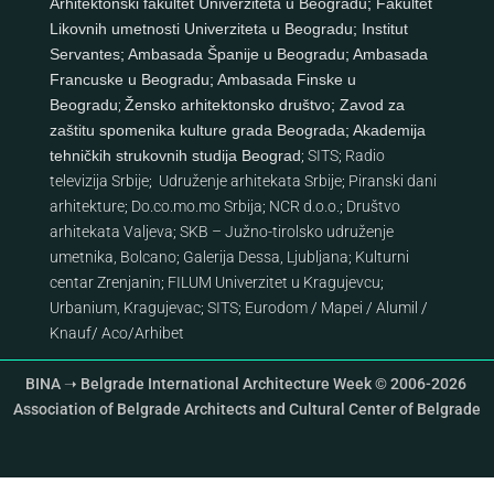
Arhitektonski fakultet Univerziteta u Beogradu
;
Fakultet
Likovnih umetnosti Univerziteta u Beogradu
;
Institut
Servantes
;
Ambasada Španije u Beogradu
;
Ambasada
Francuske u Beogradu
;
Ambasada Finske u
Beogradu
;
Žensko arhitektonsko društvo
;
Zavod za
zaštitu spomenika kulture grada Beograda
;
Akademija
tehničkih strukovnih studija Beograd
;
SITS
;
Radio
televizija Srbije
;
Udruženje arhitekata Srbije
;
Piranski dani
arhitekture
;
Do.co.mo.mo Srbija
;
NCR d.o.o.
;
Društvo
arhitekata Valjeva
;
SKB – Južno-tirolsko udruženje
umetnika, Bolcano
;
Galerija Dessa, Ljubljana
;
Kulturni
centar Zrenjanin
;
FILUM Univerzitet u Kragujevcu
;
Urbanium, Kragujevac
;
SITS
;
Eurodom
/
Mapei
/
Alumil
/
Knauf
/
Aco
/
Arhibet
BINA ➝ Belgrade International Architecture Week © 2006-2026
Association of Belgrade Architects and Cultural Center of Belgrade