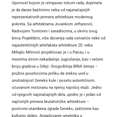
Upornost kojom je istrajavao tokom rada, doprinela
je da danas baštinimo neka od najznačajnijih
reprezentativnih primera arhitekture modernog
pokreta. Sa arhitektama Jovankom Jeftanović,
Radivojem Tomićem i saradnicima, u okviru svog
biroa
Projektbiro
, više decenija rada ostvariće neke od
najautentičnijih artefakata arhitekture 20. veka.
Mihajlo Mitrović projektovao je i u Parizu, i u
mestima širom nekadašnje Jugoslavije, kao i većem
broju gradova u Srbiji. Ovogodišnja BINA šetnja –
pružiće posetiocima priliku da steknu uvid u
unutrašnjost Geneks kule i posetu autentičnom,
očuvanom restoranu na njenoj najvišoj etaži. Jedno
od njegovih najznačajnijih dela, ujedno je i jedan od
najčistijih primera brutalističke arhitekture –
poslovno-stambena zgrada Geneks, zaštićene kao
kulturno dobro. Angažovanje umetnika u