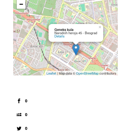
−
×
Geneks kula
Narodnih heroja 45 - Beograd
Details
Leaflet
| Map data ©
OpenStreetMap
contributors
0
0
0