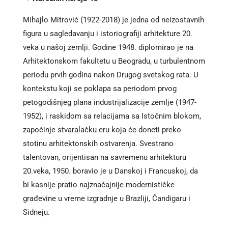
Mihajlo Mitrović (1922-2018) je jedna od neizostavnih
figura u sagledavanju i istoriografiji arhitekture 20.
veka u našoj zemlji. Godine 1948. diplomirao je na
Arhitektonskom fakultetu u Beogradu, u turbulentnom
periodu prvih godina nakon Drugog svetskog rata. U
kontekstu koji se poklapa sa periodom prvog
petogodišnjeg plana industrijalizacije zemlje (1947-
1952), i raskidom sa relacijama sa Istočnim blokom,
započinje stvaralačku eru koja će doneti preko
stotinu arhitektonskih ostvarenja. Svestrano
talentovan, orijentisan na savremenu arhitekturu
20.veka, 1950. boravio je u Danskoj i Francuskoj, da
bi kasnije pratio najznačajnije modernističke
građevine u vreme izgradnje u Brazliji, Čandigaru i
Sidneju.