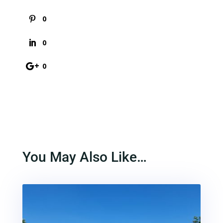
0
0
0
You May Also Like…