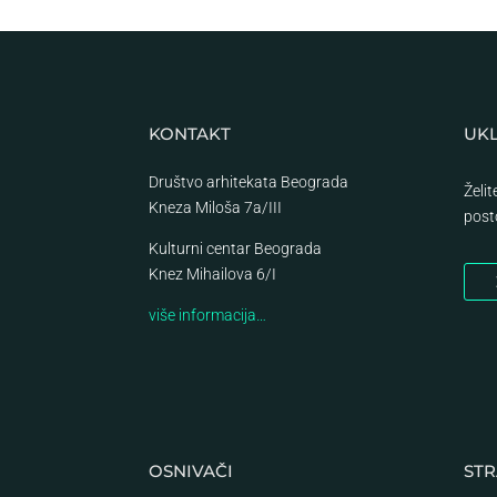
KONTAKT
UKL
Društvo arhitekata Beograda
Želi
Kneza Miloša 7a/III
post
Kulturni centar Beograda
Knez Mihailova 6/I
više informacija…
OSNIVAČI
STR