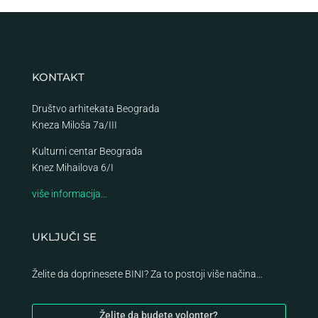
KONTAKT
Društvo arhitekata Beograda
Kneza Miloša 7a/III
Kulturni centar Beograda
Knez Mihailova 6/I
više informacija…
UKLJUČI SE
Želite da doprinesete BINI? Za to postoji više načina…
Želite da budete volonter?