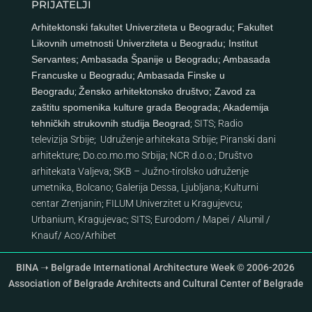
PRIJATELJI
Arhitektonski fakultet Univerziteta u Beogradu
;
Fakultet
Likovnih umetnosti Univerziteta u Beogradu
;
Institut
Servantes
;
Ambasada Španije u Beogradu
;
Ambasada
Francuske u Beogradu
;
Ambasada Finske u
Beogradu
;
Žensko arhitektonsko društvo
;
Zavod za
zaštitu spomenika kulture grada Beograda
;
Akademija
tehničkih strukovnih studija Beograd
;
SITS
;
Radio
televizija Srbije
;
Udruženje arhitekata Srbije
;
Piranski dani
arhitekture
;
Do.co.mo.mo Srbija
;
NCR d.o.o.
;
Društvo
arhitekata Valjeva
;
SKB – Južno-tirolsko udruženje
umetnika, Bolcano
;
Galerija Dessa, Ljubljana
;
Kulturni
centar Zrenjanin
;
FILUM Univerzitet u Kragujevcu
;
Urbanium, Kragujevac
;
SITS
;
Eurodom
/
Mapei
/
Alumil
/
Knauf
/
Aco
/
Arhibet
BINA ➝ Belgrade International Architecture Week © 2006-2026
Association of Belgrade Architects and Cultural Center of Belgrade