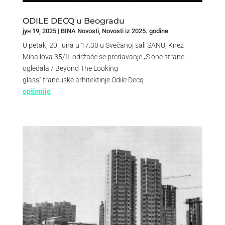
ODILE DECQ u Beogradu
јун 19, 2025
|
BINA Novosti
,
Novosti iz 2025. godine
U petak, 20. juna u 17.30 u Svečanoj sali SANU, Knez
Mihailova 35/II, održaće se predavanje „S one strane
ogledala / Beyond The Looking
glass“ francuske arhitektinje Odile Decq
opširnije