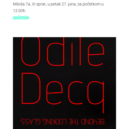
Miloša 7a, III sprat, u petak 27. juna, sa početkom u
12:00h.
opširnije