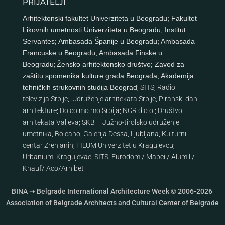
PRIJATELJI
Arhitektonski fakultet Univerziteta u Beogradu
;
Fakultet
Likovnih umetnosti Univerziteta u Beogradu
;
Institut
Servantes
;
Ambasada Španije u Beogradu
;
Ambasada
Francuske u Beogradu
;
Ambasada Finske u
Beogradu
;
Žensko arhitektonsko društvo
;
Zavod za
zaštitu spomenika kulture grada Beograda
;
Akademija
tehničkih strukovnih studija Beograd
;
SITS
;
Radio
televizija Srbije
;
Udruženje arhitekata Srbije
;
Piranski dani
arhitekture
;
Do.co.mo.mo Srbija
;
NCR d.o.o.
;
Društvo
arhitekata Valjeva
;
SKB – Južno-tirolsko udruženje
umetnika, Bolcano
;
Galerija Dessa, Ljubljana
;
Kulturni
centar Zrenjanin
;
FILUM Univerzitet u Kragujevcu
;
Urbanium, Kragujevac
;
SITS
;
Eurodom
/
Mapei
/
Alumil
/
Knauf
/
Aco
/
Arhibet
BINA ➝ Belgrade International Architecture Week © 2006-2026
Association of Belgrade Architects and Cultural Center of Belgrade