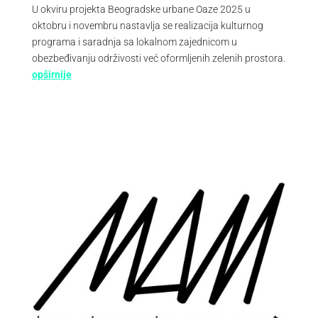
U okviru projekta Beogradske urbane Oaze 2025 u
oktobru i novembru nastavlja se realizacija kulturnog
programa i saradnja sa lokalnom zajednicom u
obezbeđivanju održivosti već oformljenih zelenih prostora.
opširnije