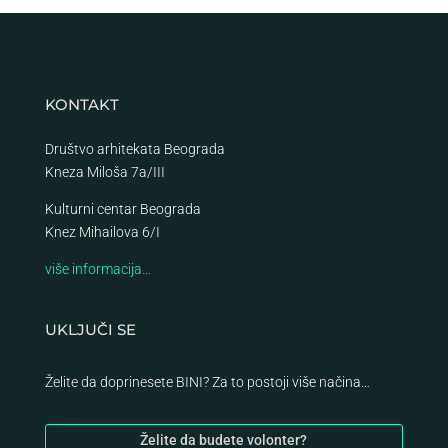
KONTAKT
Društvo arhitekata Beograda
Kneza Miloša 7a/III
Kulturni centar Beograda
Knez Mihailova 6/I
više informacija…
UKLJUČI SE
Želite da doprinesete BINI? Za to postoji više načina…
Želite da budete volonter?