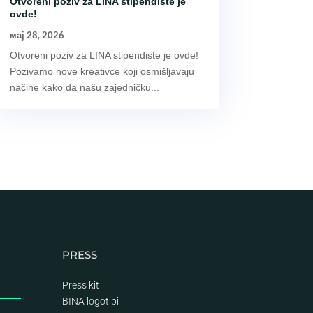
Otvoreni poziv za LINA stipendiste je
ovde!
мај 28, 2026
Otvoreni poziv za LINA stipendiste je ovde!
Pozivamo nove kreativce koji osmišljavaju
načine kako da našu zajedničku...
PRESS
Press kit
BINA logotipi