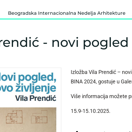
Beogradska Internacionalna Nedelja Arhitekture
Prendić - novi pogled
Izložba Vila Prendić – nov
BINA 2024, gostuje u Galer
Više informacija možete p
15.9-15.10.2025.