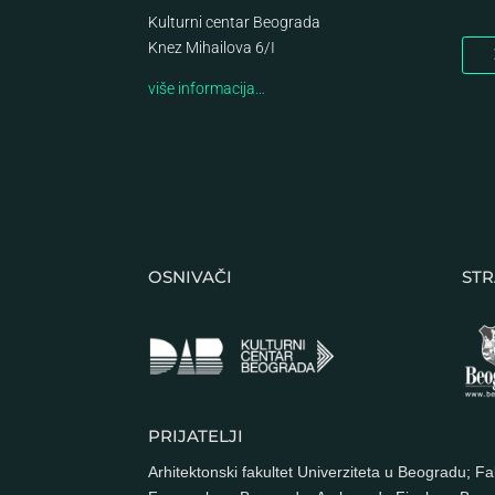
Kulturni centar Beograda
Knez Mihailova 6/I
više informacija…
OSNIVAČI
STR
PRIJATELJI
Arhitektonski fakultet Univerziteta u Beogradu
;
Fa