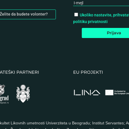
Želite da budete volonter?
Ukoliko nastavite, prihvata
politiku privatnosti
ATEŠKI PARTNERI
EU PROJEKTI
kultet Likovnih umetnosti Univerziteta u Beogradu
;
Institut Servantes
;
A