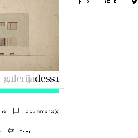
0
0
ine
0 Comments(s)
3
Print