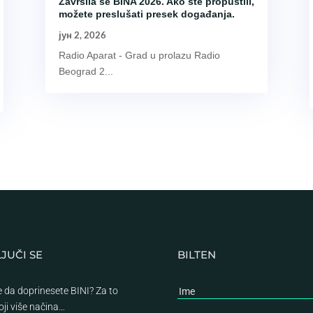
Završila se BINA 2026. Ako ste propustili,
možete preslušati presek događanja.
јун 2, 2026
Radio Aparat - Grad u prolazu Radio
Beograd 2...
JUČI SE
BILTEN
te da doprinesete BINI? Za to
oji više načina…