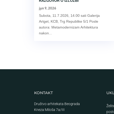
RAZGOVOR O IZLOŽBI
јул 9, 2026
Subota, 11.7.2026, 14.00 sati Galerija
Artget, KCB, Trg Republike 5/1 Posle
autora: Metamodernizam Arhitektura
nakon...
KONTAKT
UKL
Društvo arhitekata Beograda
Želi
Kneza Miloša 7a/III
post