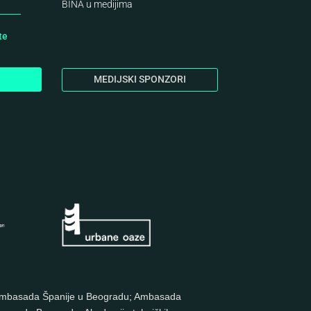
BINA
u medijima
te
MEDIJSKI SPONZORI
mbasada Španije u Beogradu
;
Ambasada