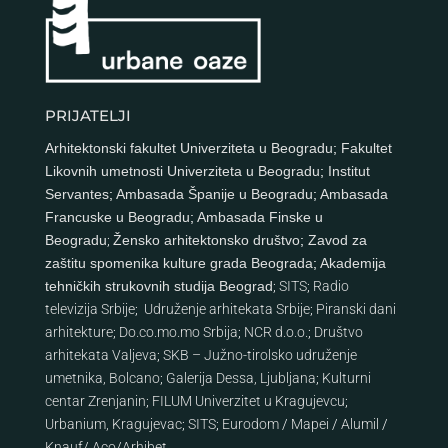
PRIJATELJI
Arhitektonski fakultet Univerziteta u Beogradu
;
Fakultet
Likovnih umetnosti Univerziteta u Beogradu
;
Institut
Servantes
;
Ambasada Španije u Beogradu
;
Ambasada
Francuske u Beogradu
;
Ambasada Finske u
Beogradu
;
Žensko arhitektonsko društvo
;
Zavod za
zaštitu spomenika kulture grada Beograda
;
Akademija
tehničkih strukovnih studija Beograd
;
SITS
;
Radio
televizija Srbije
;
Udruženje arhitekata Srbije
;
Piranski dani
arhitekture
;
Do.co.mo.mo Srbija
;
NCR d.o.o.
;
Društvo
arhitekata Valjeva
;
SKB – Južno-tirolsko udruženje
umetnika, Bolcano
;
Galerija Dessa, Ljubljana
;
Kulturni
centar Zrenjanin
;
FILUM Univerzitet u Kragujevcu
;
Urbanium, Kragujevac
;
SITS
;
Eurodom
/
Mapei
/
Alumil
/
Knauf
/
Aco
/
Arhibet