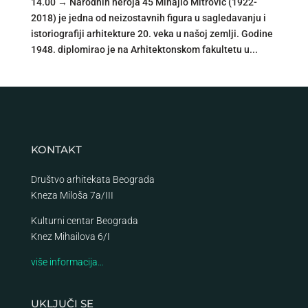
14.00 → Narodnih heroja 45 Mihajlo Mitrović (1922-
2018) je jedna od neizostavnih figura u sagledavanju i
istoriografiji arhitekture 20. veka u našoj zemlji. Godine
1948. diplomirao je na Arhitektonskom fakultetu u...
KONTAKT
Društvo arhitekata Beograda
Kneza Miloša 7a/III
Kulturni centar Beograda
Knez Mihailova 6/I
više informacija…
UKLJUČI SE