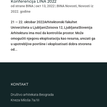
Konferencija LINA 2022
od strane
BINA
|
окт 13, 2022
|
BINA Novosti
,
Novosti iz
2022. godine
21 — 22. oktobar 2022Arhitektonski fakultet
Univerziteta u LjubljaniZoisova 12, LjubljanaSlovenija
Arhitektura ima moć da kontroliše prostor. Može
omogućiti njegovu eksploataciju kao resursa, urezati ga
u upotrebljive površine i eksploatisati dobra stvorena
od...
KONTAKT
Društvo arhitekata Beograda
Kneza Miloša 7a/III