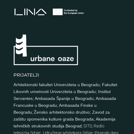
PRIJATELJI
Arhitektonski fakultet Univerziteta u Beogradu
;
Fakultet
Likovnih umetnosti Univerziteta u Beogradu
;
Institut
Servantes
;
Ambasada Španije u Beogradu
;
Ambasada
Francuske u Beogradu
;
Ambasada Finske u
Beogradu
;
Žensko arhitektonsko društvo
;
Zavod za
zaštitu spomenika kulture grada Beograda
;
Akademija
tehničkih strukovnih studija Beograd
;
SITS
;
Radio
televizija Srbije
;
Udruženje arhitekata Srbije
;
Piranski dani