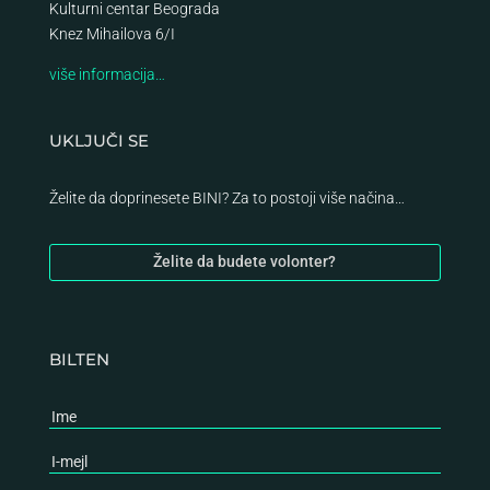
Kulturni centar Beograda
Knez Mihailova 6/I
više informacija…
UKLJUČI SE
Želite da doprinesete BINI? Za to postoji više načina…
Želite da budete volonter?
BILTEN