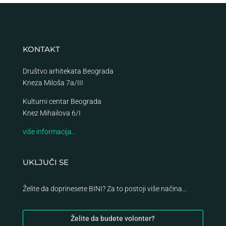
KONTAKT
Društvo arhitekata Beograda
Kneza Miloša 7a/III
Kulturni centar Beograda
Knez Mihailova 6/I
više informacija…
UKLJUČI SE
Želite da doprinesete BINI? Za to postoji više načina…
Želite da budete volonter?