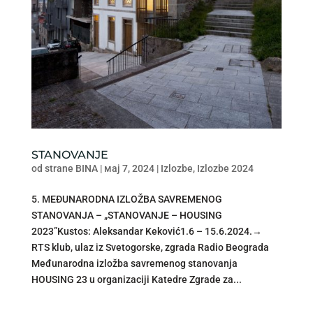
STANOVANJE
od strane
BINA
|
мај 7, 2024
|
Izlozbe
,
Izlozbe 2024
5. MEĐUNARODNA IZLOŽBA SAVREMENOG
STANOVANJA – „STANOVANJE – HOUSING
2023”Kustos: Aleksandar Keković1.6 – 15.6.2024.→
RTS klub, ulaz iz Svetogorske, zgrada Radio Beograda
Međunarodna izložba savremenog stanovanja
HOUSING 23 u organizaciji Katedre Zgrade za...