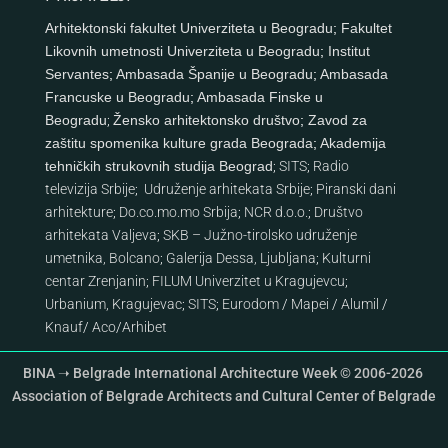
Arhitektonski fakultet Univerziteta u Beogradu
;
Fakultet
Likovnih umetnosti Univerziteta u Beogradu
;
Institut
Servantes
;
Ambasada Španije u Beogradu
;
Ambasada
Francuske u Beogradu
;
Ambasada Finske u
Beogradu
;
Žensko arhitektonsko društvo
;
Zavod za
zaštitu spomenika kulture grada Beograda
;
Akademija
tehničkih strukovnih studija Beograd
;
SITS
;
Radio
televizija Srbije
;
Udruženje arhitekata Srbije
;
Piranski dani
arhitekture
;
Do.co.mo.mo Srbija
;
NCR d.o.o.
;
Društvo
arhitekata Valjeva
;
SKB – Južno-tirolsko udruženje
umetnika, Bolcano
;
Galerija Dessa, Ljubljana
;
Kulturni
centar Zrenjanin
;
FILUM Univerzitet u Kragujevcu
;
Urbanium, Kragujevac
;
SITS
;
Eurodom
/
Mapei
/
Alumil
/
Knauf
/
Aco
/
Arhibet
BINA ➝ Belgrade International Architecture Week © 2006-2026
Association of Belgrade Architects and Cultural Center of Belgrade