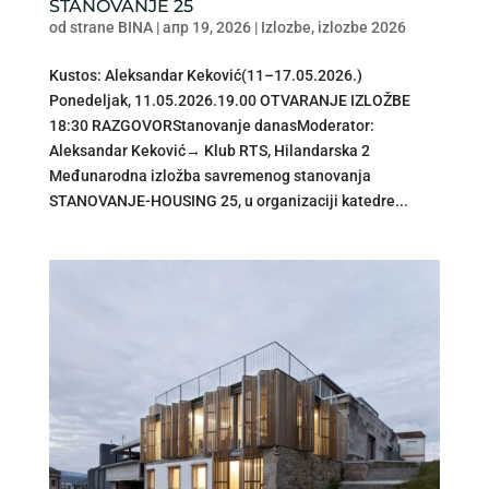
STANOVANJE 25
od strane
BINA
|
апр 19, 2026
|
Izlozbe
,
izlozbe 2026
Kustos: Aleksandar Keković(11–17.05.2026.)
Ponedeljak, 11.05.2026.19.00 OTVARANJE IZLOŽBE
18:30 RAZGOVORStanovanje danasModerator:
Aleksandar Keković→ Klub RTS, Hilandarska 2
Međunarodna izložba savremenog stanovanja
STANOVANJE-HOUSING 25, u organizaciji katedre...