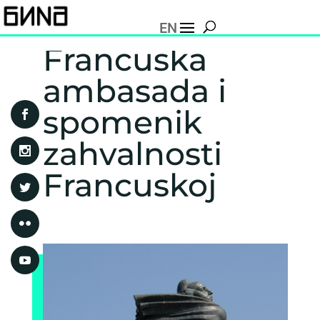
EN
Francuska
ambasada i
spomenik
zahvalnosti
Francuskoj