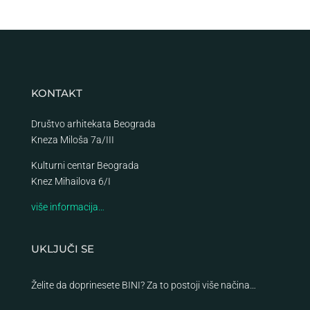
KONTAKT
Društvo arhitekata Beograda
Kneza Miloša 7a/III
Kulturni centar Beograda
Knez Mihailova 6/I
više informacija…
UKLJUČI SE
Želite da doprinesete BINI? Za to postoji više načina…