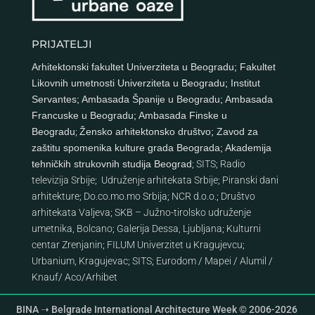
PRIJATELJI
Arhitektonski fakultet Univerziteta u Beogradu
;
Fakultet
Likovnih umetnosti Univerziteta u Beogradu
;
Institut
Servantes
;
Ambasada Španije u Beogradu
;
Ambasada
Francuske u Beogradu
;
Ambasada Finske u
Beogradu
;
Žensko arhitektonsko društvo
;
Zavod za
zaštitu spomenika kulture grada Beograda
;
Akademija
tehničkih strukovnih studija Beograd
;
SITS
;
Radio
televizija Srbije
;
Udruženje arhitekata Srbije
;
Piranski dani
arhitekture
;
Do.co.mo.mo Srbija
;
NCR d.o.o.
;
Društvo
arhitekata Valjeva
;
SKB – Južno-tirolsko udruženje
umetnika, Bolcano
;
Galerija Dessa, Ljubljana
;
Kulturni
centar Zrenjanin
;
FILUM Univerzitet u Kragujevcu
;
Urbanium, Kragujevac
;
SITS
;
Eurodom
/
Mapei
/
Alumil
/
Knauf
/
Aco
/
Arhibet
BINA ➝ Belgrade International Architecture Week © 2006-2026