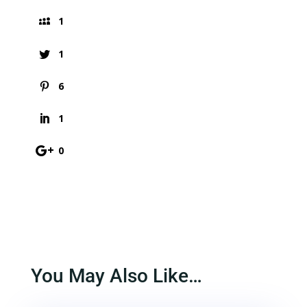
1
1
6
1
0
You May Also Like…