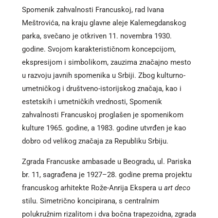
Spomenik zahvalnosti Francuskoj, rad Ivana
Meštrovića, na kraju glavne aleje Kalemegdanskog
parka, svečano je otkriven 11. novembra 1930.
godine. Svojom karakterističnom koncepcijom,
ekspresijom i simbolikom, zauzima značajno mesto
u razvoju javnih spomenika u Srbiji. Zbog kulturno-
umetničkog i društveno-istorijskog značaja, kao i
estetskih i umetničkih vrednosti, Spomenik
zahvalnosti Francuskoj proglašen je spomenikom
kulture 1965. godine, a 1983. godine utvrđen je kao
dobro od velikog značaja za Republiku Srbiju.
Zgrada Francuske ambasade u Beogradu, ul. Pariska
br. 11, sagrađena je 1927–28. godine prema projektu
francuskog arhitekte Rože-Anrija Ekspera u
art deco
stilu. Simetrično koncipirana, s centralnim
polukružnim rizalitom i dva bočna trapezoidna, zgrada