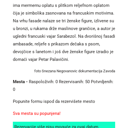
ima mermernu oplatu s plitkom reljefnom oplatom
čija je simbolika zasnovana na francuskim motivima.
Na vrhu fasade nalaze se tri ženske figure, izlivene su
u bronzi, u rukama drže maslinove grančice, a autor je
ugledni francuski vajar Sarabezol. Na dvorišnoj fasadi
ambasade, reljefe s prikazom dečaka s psom,
devojčice s lanetom i još dve ženske figure izradio je
domaći vajar Petar Palavičini.
foto Snezana Negovanovic dokumentacija Zavoda
Mesta -
Raspoloživih: 0 Rezervisanih: 50 Potvrdjenih:
0
Popunite formu ispod da rezervišete mesto
Sva mesta su popunjena!
Rezervacije više nisu moguće za ovaj datum.