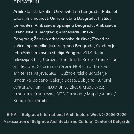
PRIJATELJI
Arhitektonski fakultet Univerziteta u Beogradu
;
Fakultet
Likovnih umetnosti Univerziteta u Beogradu
;
Institut
Servantes
;
Ambasada Španije u Beogradu
;
Ambasada
Francuske u Beogradu
;
Ambasada Finske u
Beogradu
;
Žensko arhitektonsko društvo
;
Zavod za
zaštitu spomenika kulture grada Beograda
;
Akademija
tehničkih strukovnih studija Beograd
;
SITS
;
Radio
televizija Srbije
;
Udruženje arhitekata Srbije
;
Piranski dani
arhitekture
;
Do.co.mo.mo Srbija
;
NCR d.o.o.
;
Društvo
arhitekata Valjeva
;
SKB – Južno-tirolsko udruženje
umetnika, Bolcano
;
Galerija Dessa, Ljubljana
;
Kulturni
centar Zrenjanin
;
FILUM Univerzitet u Kragujevcu
;
Urbanium, Kragujevac
;
SITS
;
Eurodom
/
Mapei
/
Alumil
/
Knauf
/
Aco
/
Arhibet
BINA ➝ Belgrade International Architecture Week © 2006-2026
Association of Belgrade Architects and Cultural Center of Belgrade