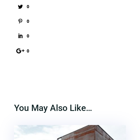
0
0
0
0
You May Also Like…