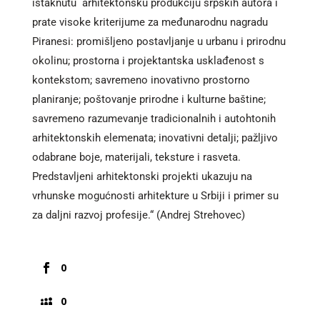
istaknutu arhitektonsku produkciju srpskih autora i
prate visoke kriterijume za međunarodnu nagradu
Piranesi: promišljeno postavljanje u urbanu i prirodnu
okolinu; prostorna i projektantska usklađenost s
kontekstom; savremeno inovativno prostorno
planiranje; poštovanje prirodne i kulturne baštine;
savremeno razumevanje tradicionalnih i autohtonih
arhitektonskih elemenata; inovativni detalji; pažljivo
odabrane boje, materijali, teksture i rasveta.
Predstavljeni arhitektonski projekti ukazuju na
vrhunske mogućnosti arhitekture u Srbiji i primer su
za daljni razvoj profesije.“ (Andrej Strehovec)
0
0