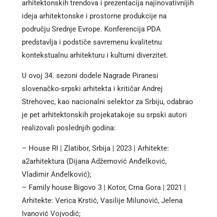
arhitektonskih trendova i prezentacija najinovativnijih
ideja arhitektonske i prostorne produkcije na
području Srednje Evrope. Konferencija PDA
predstavlja i podstiče savremenu kvalitetnu
kontekstualnu arhitekturu i kulturni diverzitet.
U ovoj 34. sezoni dodele Nagrade Piranesi
slovenačko-srpski arhitekta i kritičar Andrej
Strehovec, kao nacionalni selektor za Srbiju, odabrao
je pet arhitektonskih projekatakoje su srpski autori
realizovali poslednjih godina:
– House RI | Zlatibor, Srbija | 2023 | Arhitekte:
a2arhitektura (Dijana Adžemović Anđelković,
Vladimir Anđelković);
– Family house Bigovo 3 | Kotor, Crna Gora | 2021 |
Arhitekte: Verica Krstić, Vasilije Milunović, Jelena
Ivanović Vojvodić;