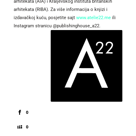
arhitekata (AIA) i Kraljevskog instituta britanskih
arhitekata (RIBA). Za više informacija o knjizi i
izdavačkoj kuću, posjetite sajt
www.atelie22.me
ili
Instagram stranicu @publishinghouse_a22.
0
0