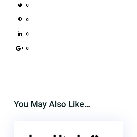
0
0
0
0
You May Also Like…