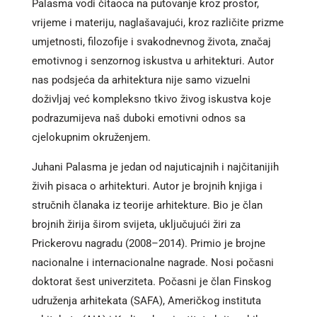
Palasma vodi čitaoca na putovanje kroz prostor,
vrijeme i materiju, naglašavajući, kroz različite prizme
umjetnosti, filozofije i svakodnevnog života, značaj
emotivnog i senzornog iskustva u arhitekturi. Autor
nas podsjeća da arhitektura nije samo vizuelni
doživljaj već kompleksno tkivo živog iskustva koje
podrazumijeva naš duboki emotivni odnos sa
cjelokupnim okruženjem.
Juhani Palasma je jedan od najuticajnih i najčitanijih
živih pisaca o arhitekturi. Autor je brojnih knjiga i
stručnih članaka iz teorije arhitekture. Bio je član
brojnih žirija širom svijeta, uključujući žiri za
Prickerovu nagradu (2008–2014). Primio je brojne
nacionalne i internacionalne nagrade. Nosi počasni
doktorat šest univerziteta. Počasni je član Finskog
udruženja arhitekata (SAFA), Američkog instituta