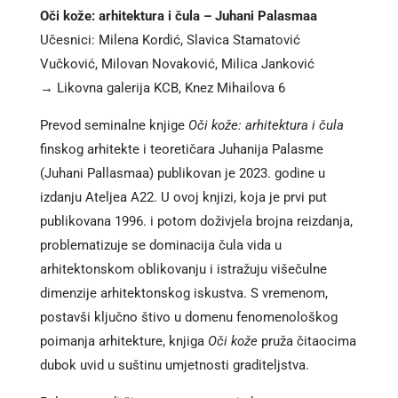
Oči kože: arhitektura i čula – Juhani Palasmaa
Učesnici: Milena Kordić, Slavica Stamatović
Vučković, Milovan Novaković, Milica Janković
→ Likovna galerija KCB, Knez Mihailova 6
Prevod seminalne knjige
Oči kože: arhitektura i čula
finskog arhitekte i teoretičara Juhanija Palasme
(Juhani Pallasmaa) publikovan je 2023. godine u
izdanju Ateljea A22. U ovoj knjizi, koja je prvi put
publikovana 1996. i potom doživjela brojna reizdanja,
problematizuje se dominacija čula vida u
arhitektonskom oblikovanju i istražuju višečulne
dimenzije arhitektonskog iskustva. S vremenom,
postavši ključno štivo u domenu fenomenološkog
poimanja arhitekture, knjiga
Oči kože
pruža čitaocima
dubok uvid u suštinu umjetnosti graditeljstva.