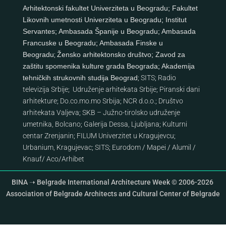
Arhitektonski fakultet Univerziteta u Beogradu
;
Fakultet
Likovnih umetnosti Univerziteta u Beogradu
;
Institut
Servantes
;
Ambasada Španije u Beogradu
;
Ambasada
Francuske u Beogradu
;
Ambasada Finske u
Beogradu
;
Žensko arhitektonsko društvo
;
Zavod za
zaštitu spomenika kulture grada Beograda
;
Akademija
tehničkih strukovnih studija Beograd
;
SITS
;
Radio
televizija Srbije
;
Udruženje arhitekata Srbije
;
Piranski dani
arhitekture
;
Do.co.mo.mo Srbija
;
NCR d.o.o.
;
Društvo
arhitekata Valjeva
;
SKB – Južno-tirolsko udruženje
umetnika, Bolcano
;
Galerija Dessa, Ljubljana
;
Kulturni
centar Zrenjanin
;
FILUM Univerzitet u Kragujevcu
;
Urbanium, Kragujevac
;
SITS
;
Eurodom
/
Mapei
/
Alumil
/
Knauf
/
Aco
/
Arhibet
BINA ➝ Belgrade International Architecture Week © 2006-2026
Association of Belgrade Architects and Cultural Center of Belgrade