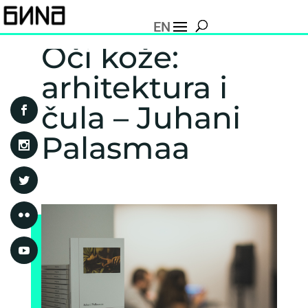
EN
Oči kože:
arhitektura i
čula – Juhani
Palasmaa