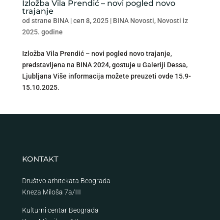
Izložba Vila Prendić – novi pogled novo
trajanje
od strane
BINA
|
сеп 8, 2025
|
BINA Novosti
,
Novosti iz
2025. godine
Izložba Vila Prendić – novi pogled novo trajanje,
predstavljena na BINA 2024, gostuje u Galeriji Dessa,
Ljubljana Više informacija možete preuzeti ovde 15.9-
15.10.2025.
KONTAKT
Društvo arhitekata Beograda
Kneza Miloša 7a/III
Kulturni centar Beograda