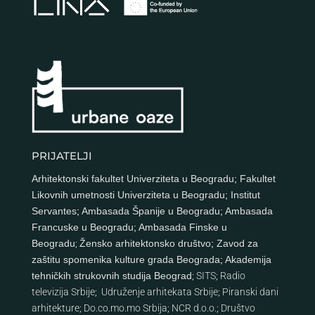
PRIJATELJI
Arhitektonski fakultet Univerziteta u Beogradu
;
Fakultet
Likovnih umetnosti Univerziteta u Beogradu
;
Institut
Servantes
;
Ambasada Španije u Beogradu
;
Ambasada
Francuske u Beogradu
;
Ambasada Finske u
Beogradu
;
Žensko arhitektonsko društvo
;
Zavod za
zaštitu spomenika kulture grada Beograda
;
Akademija
tehničkih strukovnih studija Beograd
;
SITS
;
Radio
televizija Srbije
;
Udruženje arhitekata Srbije
;
Piranski dani
arhitekture
;
Do.co.mo.mo Srbija
;
NCR d.o.o.
;
Društvo