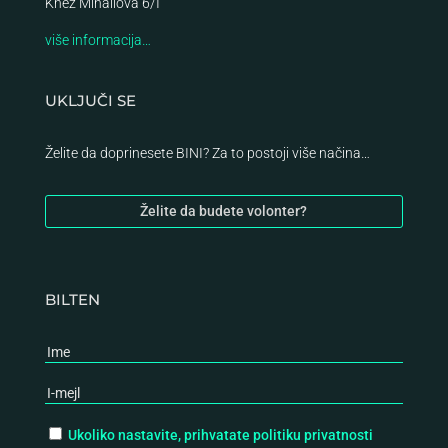
Knez Mihailova 6/I
više informacija…
UKLJUČI SE
Želite da doprinesete BINI? Za to postoji više načina…
Želite da budete volonter?
BILTEN
Ukoliko nastavite, prihvatate politiku privatnosti