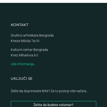
KONTAKT
Društvo arhitekata Beograda
Kneza Miloša 7a/III
Kulturni centar Beograda
Knez Mihailova 6/I
više informacija…
UKLJUČI SE
Želite da doprinesete BINI? Za to postoji više načina…
Želite da budete volonter?