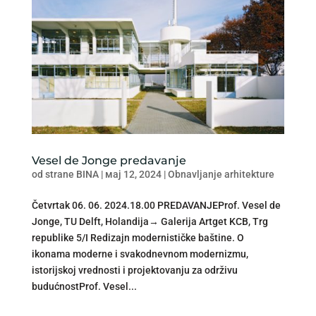
Vesel de Jonge predavanje
od strane
BINA
|
мај 12, 2024
|
Obnavljanje arhitekture
Četvrtak 06. 06. 2024.18.00 PREDAVANJEProf. Vesel de
Jonge, TU Delft, Holandija→ Galerija Artget KCB, Trg
republike 5/I Redizajn modernističke baštine. O
ikonama moderne i svakodnevnom modernizmu,
istorijskoj vrednosti i projektovanju za održivu
budućnostProf. Vesel...