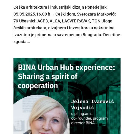
Češka arhitektura i industrijski dizajn Ponedeljak,
05.05.2025.16.00 h→ Češki dom, Svetozara Markovića
79 Učesnici: AČPD, ALCA, LASVIT, RAVAK, TON Uloga
čeških arhitekata, dizajnera i investitora u nekretnine
izuzetno je primetna u savremenom Beogradu. Desetine
zgrada...