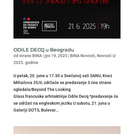
ODILE DECQ u Beogradu
od strane
BINA
|
јун 19, 2025
|
BINA Novosti
,
Novosti iz
2025. godine
U petak, 20. juna u 17.30 u Svečanoj sali SANU, Knez
Mihailova 35/II, održaće se predavanje S one strane
ogledala/Beyond The Looking
Glass francuske arhitektinje Odile Decq *predavanje će
se održati na engleskom jeziku U subotu, 21. juna u
Galeriji DOTS, Bulevar...