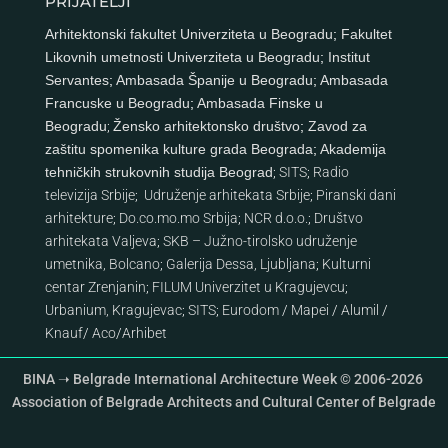
PRIJATELJI
Arhitektonski fakultet Univerziteta u Beogradu
;
Fakultet
Likovnih umetnosti Univerziteta u Beogradu
;
Institut
Servantes
;
Ambasada Španije u Beogradu
;
Ambasada
Francuske u Beogradu
;
Ambasada Finske u
Beogradu
;
Žensko arhitektonsko društvo
;
Zavod za
zaštitu spomenika kulture grada Beograda
;
Akademija
tehničkih strukovnih studija Beograd
;
SITS
;
Radio
televizija Srbije
;
Udruženje arhitekata Srbije
;
Piranski dani
arhitekture
;
Do.co.mo.mo Srbija
;
NCR d.o.o.
;
Društvo
arhitekata Valjeva
;
SKB – Južno-tirolsko udruženje
umetnika, Bolcano
;
Galerija Dessa, Ljubljana
;
Kulturni
centar Zrenjanin
;
FILUM Univerzitet u Kragujevcu
;
Urbanium, Kragujevac
;
SITS
;
Eurodom
/
Mapei
/
Alumil
/
Knauf
/
Aco
/
Arhibet
BINA ➝ Belgrade International Architecture Week © 2006-2026
Association of Belgrade Architects and Cultural Center of Belgrade