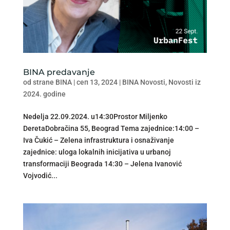
BINA predavanje
od strane
BINA
|
сеп 13, 2024
|
BINA Novosti
,
Novosti iz
2024. godine
Nedelja 22.09.2024. u14:30Prostor Miljenko
DeretaDobračina 55, Beograd Tema zajednice:14:00 –
Iva Čukić – Zelena infrastruktura i osnaživanje
zajednice: uloga lokalnih inicijativa u urbanoj
transformaciji Beograda 14:30 – Jelena Ivanović
Vojvodić...