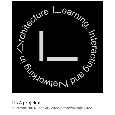
LINA projekat
od strane
BINA
|
апр 30, 2022
|
Umrežavanje 2022