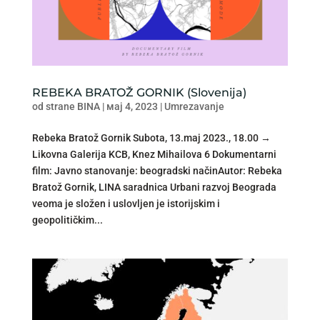
REBEKA BRATOŽ GORNIK (Slovenija)
od strane
BINA
|
мај 4, 2023
|
Umrezavanje
Rebeka Bratož Gornik Subota, 13.maj 2023., 18.00 →
Likovna Galerija KCB, Knez Mihailova 6 Dokumentarni
film: Javno stanovanje: beogradski načinAutor: Rebeka
Bratož Gornik, LINA saradnica Urbani razvoj Beograda
veoma je složen i uslovljen je istorijskim i
geopolitičkim...