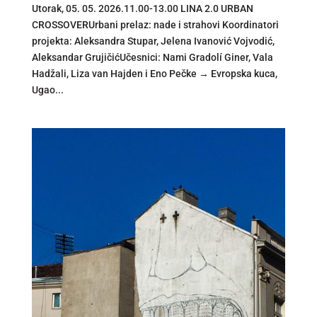
Utorak, 05. 05. 2026.11.00-13.00 LINA 2.0 URBAN
CROSSOVERUrbani prelaz: nade i strahovi Koordinatori
projekta: Aleksandra Stupar, Jelena Ivanović Vojvodić,
Aleksandar GrujičićUčesnici: Nami Gradolí Giner, Vala
Hadžali, Liza van Hajden i Eno Pečke → Evropska kuca,
Ugao...