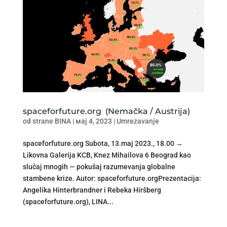
spaceforfuture.org (Nemačka / Austrija)
od strane
BINA
|
мај 4, 2023
|
Umrezavanje
spaceforfuture.org Subota, 13.maj 2023., 18.00 →
Likovna Galerija KCB, Knez Mihailova 6 Beograd kao
slučaj mnogih — pokušaj razumevanja globalne
stambene krize. Autor: spaceforfuture.orgPrezentacija:
Angelika Hinterbrandner i Rebeka Hiršberg
(spaceforfuture.org), LINA...