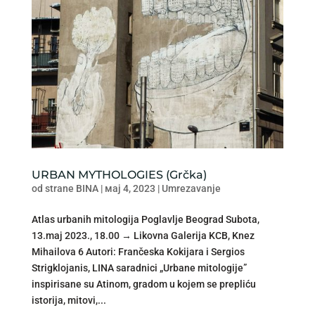
URBAN MYTHOLOGIES (Grčka)
od strane
BINA
|
мај 4, 2023
|
Umrezavanje
Atlas urbanih mitologija Poglavlje Beograd Subota,
13.maj 2023., 18.00 → Likovna Galerija KCB, Knez
Mihailova 6 Autori: Frančeska Kokijara i Sergios
Strigklojanis, LINA saradnici „Urbane mitologije”
inspirisane su Atinom, gradom u kojem se prepliću
istorija, mitovi,...