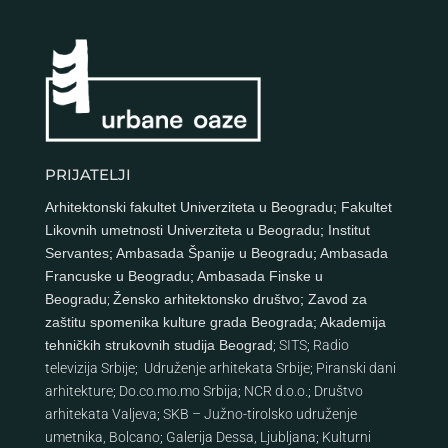
PRIJATELJI
Arhitektonski fakultet Univerziteta u Beogradu
;
Fakultet
Likovnih umetnosti Univerziteta u Beogradu
;
Institut
Servantes
;
Ambasada Španije u Beogradu
;
Ambasada
Francuske u Beogradu
;
Ambasada Finske u
Beogradu
;
Žensko arhitektonsko društvo
;
Zavod za
zaštitu spomenika kulture grada Beograda
;
Akademija
tehničkih strukovnih studija Beograd
;
SITS
;
Radio
televizija Srbije
;
Udruženje arhitekata Srbije
;
Piranski dani
arhitekture
;
Do.co.mo.mo Srbija
;
NCR d.o.o.
;
Društvo
arhitekata Valjeva
;
SKB – Južno-tirolsko udruženje
umetnika, Bolcano
;
Galerija Dessa, Ljubljana
;
Kulturni