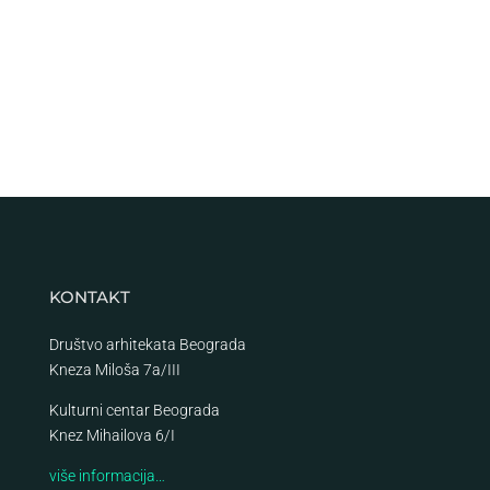
KONTAKT
Društvo arhitekata Beograda
Kneza Miloša 7a/III
Kulturni centar Beograda
Knez Mihailova 6/I
više informacija…