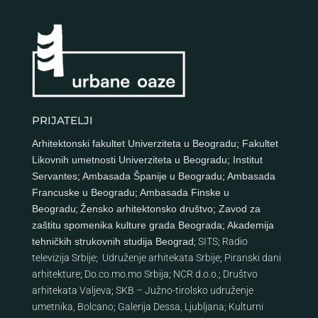
PRIJATELJI
Arhitektonski fakultet Univerziteta u Beogradu
;
Fakultet
Likovnih umetnosti Univerziteta u Beogradu
;
Institut
Servantes
;
Ambasada Španije u Beogradu
;
Ambasada
Francuske u Beogradu
;
Ambasada Finske u
Beogradu
;
Žensko arhitektonsko društvo
;
Zavod za
zaštitu spomenika kulture grada Beograda
;
Akademija
tehničkih strukovnih studija Beograd
;
SITS
;
Radio
televizija Srbije
;
Udruženje arhitekata Srbije
;
Piranski dani
arhitekture
;
Do.co.mo.mo Srbija
;
NCR d.o.o.
;
Društvo
arhitekata Valjeva
;
SKB – Južno-tirolsko udruženje
umetnika, Bolcano
;
Galerija Dessa, Ljubljana
;
Kulturni