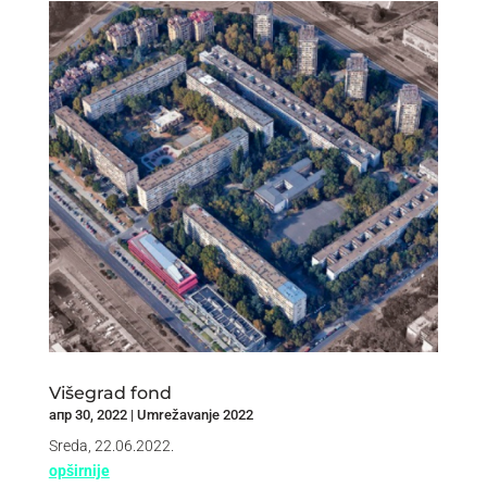
Višegrad fond
апр 30, 2022
|
Umrežavanje 2022
Sreda, 22.06.2022.
opširnije