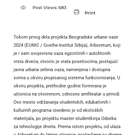
Post Views:
683
Print
Tokom prvog dela projekta Beogradske urbane oaze
2024 (EUNIC / Goethe-Institut Srbija), Arboretum, koji
je i sam svojevrsna oaza egzotičnih i autohtonih
vrsta drveća, otvorio je vrata posetiocima, postajući
javna urbana zelena oaza, namenjena i dostupna
svima u okviru propisanog sistema funkcionisanja. U
okviru projekta, prethodne godine formirana je
učionica na otvorenom, odnosno amfiteatar u prirodi.
Ovo mesto održavanja studentskih, edukativnih i
kulturnih programa izvedeno je od ekoloških
materijala, po projektu master studentkinja Odseka
za tehnologije drveta. Prema istom projektu, od ulaza
u Arboretum do letnje učionice, postavljene su drvene