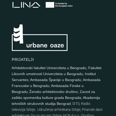
PRIJATELJI
Arhitektonski fakultet Univerziteta u Beogradu
;
Fakultet
Likovnih umetnosti Univerziteta u Beogradu
;
Institut
Servantes
;
Ambasada Španije u Beogradu
;
Ambasada
Francuske u Beogradu
;
Ambasada Finske u
Beogradu
;
Žensko arhitektonsko društvo
;
Zavod za
zaštitu spomenika kulture grada Beograda
;
Akademija
tehničkih strukovnih studija Beograd
;
SITS
;
Radio
televizija Srbije
;
Udruženje arhitekata Srbije
;
Piranski dani
arhitekture
;
Do.co.mo.mo Srbija
;
NCR d.o.o.
;
Društvo