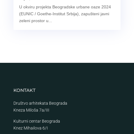
U okviru projekta Beogradske urbane oaze 2024
(EUNIC / Goethe-Institut Srbija), zapušteni javni
zeleni prostor u...
KONTAKT
Društvo arhitekata Beograda
Kneza Miloša 7a/III
Kulturni centar Beograda
Knez Mihailova 6/I