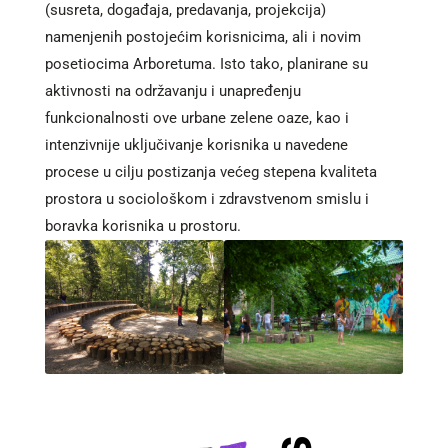
(susreta, događaja, predavanja, projekcija)
namenjenih postojećim korisnicima, ali i novim
posetiocima Arboretuma. Isto tako, planirane su
aktivnosti na održavanju i unapređenju
funkcionalnosti ove urbane zelene oaze, kao i
intenzivnije uključivanje korisnika u navedene
procese u cilju postizanja većeg stepena kvaliteta
prostora u sociološkom i zdravstvenom smislu i
boravka korisnika u prostoru.