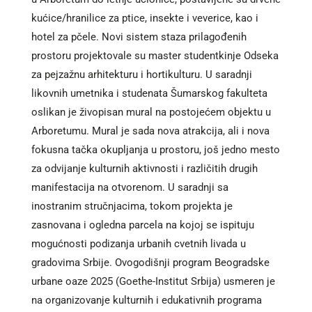
kućice/hranilice za ptice, insekte i veverice, kao i
hotel za pčele. Novi sistem staza prilagođenih
prostoru projektovale su master studentkinje Odseka
za pejzažnu arhitekturu i hortikulturu. U saradnji
likovnih umetnika i studenata Šumarskog fakulteta
oslikan je živopisan mural na postojećem objektu u
Arboretumu. Mural je sada nova atrakcija, ali i nova
fokusna tačka okupljanja u prostoru, još jedno mesto
za odvijanje kulturnih aktivnosti i različitih drugih
manifestacija na otvorenom. U saradnji sa
inostranim stručnjacima, tokom projekta je
zasnovana i ogledna parcela na kojoj se ispituju
mogućnosti podizanja urbanih cvetnih livada u
gradovima Srbije. Ovogodišnji program Beogradske
urbane oaze 2025 (Goethe-Institut Srbija) usmeren je
na organizovanje kulturnih i edukativnih programa