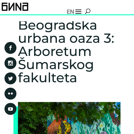
EN
Beogradska
urbana oaza 3:
Arboretum
Šumarskog
fakulteta