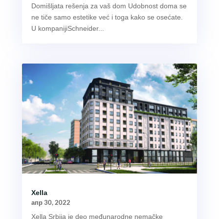
Domišljata rešenja za vaš dom Udobnost doma se
ne tiče samo estetike već i toga kako se osećate.
U kompanijiSchneider...
Xella
апр 30, 2022
Xella Srbija je deo međunarodne nemačke