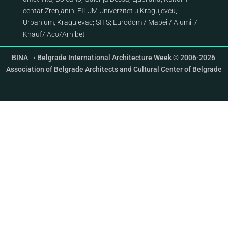
centar Zrenjanin
;
FILUM Univerzitet u Kragujevcu
;
Urbanium, Kragujevac
;
SITS
;
Eurodom
/
Mapei
/
Alumil
/
Knauf
/
Aco
/
Arhibet
BINA ➝ Belgrade International Architecture Week © 2006-2026
Association of Belgrade Architects and Cultural Center of Belgrade