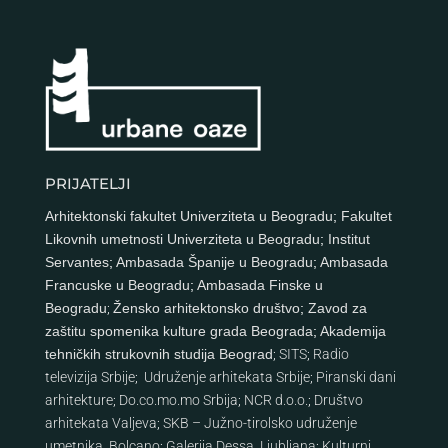
PRIJATELJI
Arhitektonski fakultet Univerziteta u Beogradu
;
Fakultet
Likovnih umetnosti Univerziteta u Beogradu
;
Institut
Servantes
;
Ambasada Španije u Beogradu
;
Ambasada
Francuske u Beogradu
;
Ambasada Finske u
Beogradu
;
Žensko arhitektonsko društvo
;
Zavod za
zaštitu spomenika kulture grada Beograda
;
Akademija
tehničkih strukovnih studija Beograd
;
SITS
;
Radio
televizija Srbije
;
Udruženje arhitekata Srbije
;
Piranski dani
arhitekture
;
Do.co.mo.mo Srbija
;
NCR d.o.o.
;
Društvo
arhitekata Valjeva
;
SKB – Južno-tirolsko udruženje
umetnika, Bolcano
;
Galerija Dessa, Ljubljana
;
Kulturni