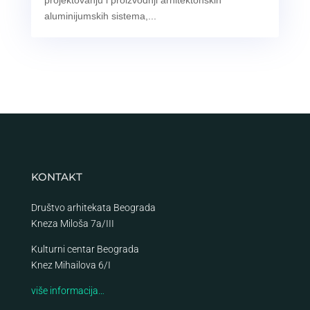
projektovanju i proizvodnji arhitektonskih
aluminijumskih sistema,...
KONTAKT
Društvo arhitekata Beograda
Kneza Miloša 7a/III
Kulturni centar Beograda
Knez Mihailova 6/I
više informacija…