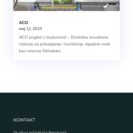
ACO
мај 12, 2024
ACO pogled u budućnost – Ekološka inovativna
rešenja za prikupljanje i korišćenje otpadne vode
kao resursa Klimatske...
KONTAKT
Društvo arhitekata Beograda