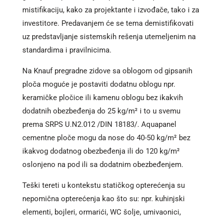
mistifikaciju, kako za projektante i izvođače, tako i za
investitore. Predavanjem će se tema demistifikovati
uz predstavljanje sistemskih rešenja utemeljenim na
standardima i pravilnicima.
Na Knauf pregradne zidove sa oblogom od gipsanih
ploča moguće je postaviti dodatnu oblogu npr.
keramičke pločice ili kamenu oblogu bez ikakvih
dodatnih obezbeđenja do 25 kg/m² i to u svemu
prema SRPS U.N2.012 /DIN 18183/. Aquapanel
cementne ploče mogu da nose do 40-50 kg/m² bez
ikakvog dodatnog obezbeđenja ili do 120 kg/m²
oslonjeno na pod ili sa dodatnim obezbeđenjem.
Teški tereti u kontekstu statičkog opterećenja su
nepomična opterećenja kao što su: npr. kuhinjski
elementi, bojleri, ormarići, WC šolje, umivaonici,