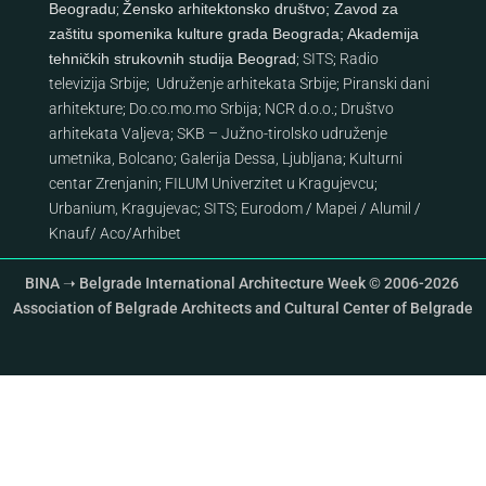
Beogradu
;
Žensko arhitektonsko društvo
;
Zavod za
zaštitu spomenika kulture grada Beograda
;
Akademija
tehničkih strukovnih studija Beograd
;
SITS
;
Radio
televizija Srbije
;
Udruženje arhitekata Srbije
;
Piranski dani
arhitekture
;
Do.co.mo.mo Srbija
;
NCR d.o.o.
;
Društvo
arhitekata Valjeva
;
SKB – Južno-tirolsko udruženje
umetnika, Bolcano
;
Galerija Dessa, Ljubljana
;
Kulturni
centar Zrenjanin
;
FILUM Univerzitet u Kragujevcu
;
Urbanium, Kragujevac
;
SITS
;
Eurodom
/
Mapei
/
Alumil
/
Knauf
/
Aco
/
Arhibet
BINA ➝ Belgrade International Architecture Week © 2006-2026
Association of Belgrade Architects and Cultural Center of Belgrade