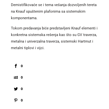
Demistifikovaće se i tema vešanja dozvoljenih tereta
na Knauf spuštenim plafonima sa sistemskim
komponentama.
Tokom predavanja biće predstavljeni Knauf elementi i
konkretna sistemska rešenja kao što su GV traverza,
metalna i univerzalna traverza, sistemski Hartmut i
metalni tiplovi i vijci.
0
0
0
0