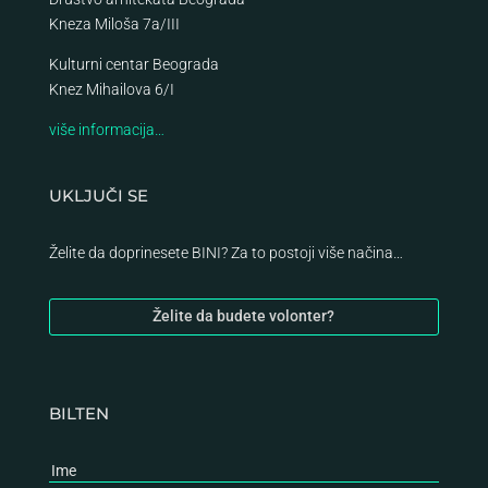
Kneza Miloša 7a/III
Kulturni centar Beograda
Knez Mihailova 6/I
više informacija…
UKLJUČI SE
Želite da doprinesete BINI? Za to postoji više načina…
Želite da budete volonter?
BILTEN