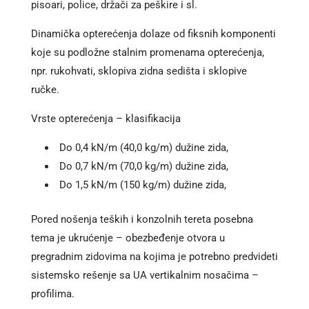
pisoari, police, držači za peškire i sl.
Dinamička opterećenja dolaze od fiksnih komponenti
koje su podložne stalnim promenama opterećenja,
npr. rukohvati, sklopiva zidna sedišta i sklopive
ručke.
Vrste opterećenja – klasifikacija
Do 0,4 kN/m (40,0 kg/m) dužine zida,
Do 0,7 kN/m (70,0 kg/m) dužine zida,
Do 1,5 kN/m (150 kg/m) dužine zida,
Pored nošenja teških i konzolnih tereta posebna
tema je ukrućenje – obezbeđenje otvora u
pregradnim zidovima na kojima je potrebno predvideti
sistemsko rešenje sa UA vertikalnim nosačima –
profilima.