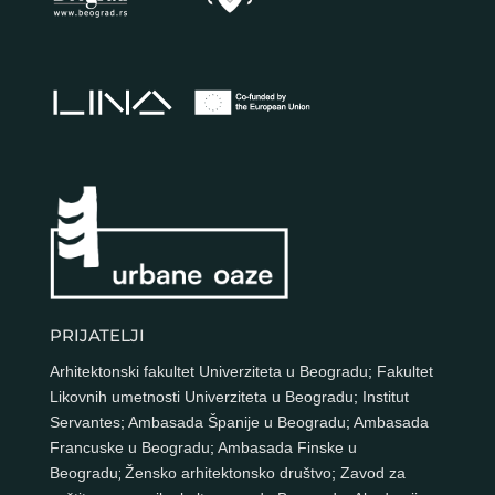
PRIJATELJI
Arhitektonski fakultet Univerziteta u Beogradu
;
Fakultet
Likovnih umetnosti Univerziteta u Beogradu
;
Institut
Servantes
;
Ambasada Španije u Beogradu
;
Ambasada
Francuske u Beogradu
;
Ambasada Finske u
Beogradu
;
Žensko arhitektonsko društvo
;
Zavod za