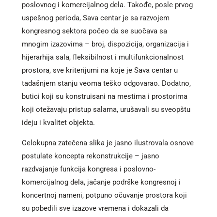
poslovnog i komercijalnog dela. Takođe, posle prvog
uspešnog perioda, Sava centar je sa razvojem
kongresnog sektora počeo da se suočava sa
mnogim izazovima – broj, dispozicija, organizacija i
hijerarhija sala, fleksibilnost i multifunkcionalnost
prostora, sve kriterijumi na koje je Sava centar u
tadašnjem stanju veoma teško odgovarao. Dodatno,
butici koji su konstruisani na mestima i prostorima
koji otežavaju pristup salama, urušavali su sveopštu
ideju i kvalitet objekta.
Celokupna zatečena slika je jasno ilustrovala osnove
postulate koncepta rekonstrukcije – jasno
razdvajanje funkcija kongresa i poslovno-
komercijalnog dela, jačanje podrške kongresnoj i
koncertnoj nameni, potpuno očuvanje prostora koji
su pobedili sve izazove vremena i dokazali da