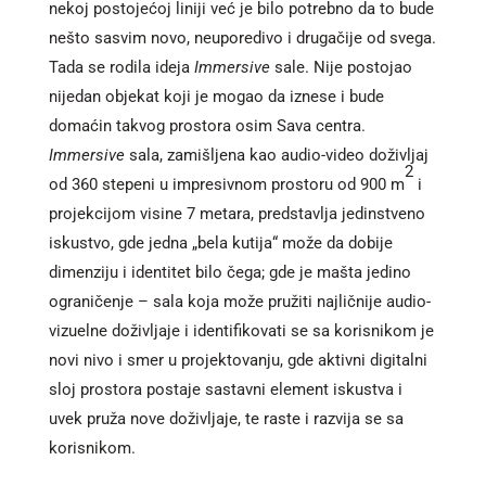
nekoj postojećoj liniji već je bilo potrebno da to bude
nešto sasvim novo, neuporedivo i drugačije od svega.
Tada se rodila ideja
Immersive
sale. Nije postojao
nijedan objekat koji je mogao da iznese i bude
domaćin takvog prostora osim Sava centra.
Immersive
sala, zamišljena kao audio-video doživljaj
2
od 360 stepeni u impresivnom prostoru od 900 m
i
projekcijom visine 7 metara, predstavlja jedinstveno
iskustvo, gde jedna „bela kutija“ može da dobije
dimenziju i identitet bilo čega; gde je mašta jedino
ograničenje – sala koja može pružiti najličnije audio-
vizuelne doživljaje i identifikovati se sa korisnikom je
novi nivo i smer u projektovanju, gde aktivni digitalni
sloj prostora postaje sastavni element iskustva i
uvek pruža nove doživljaje, te raste i razvija se sa
korisnikom.