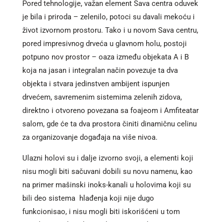
Pored tehnologije, važan element Sava centra oduvek
je bila i priroda – zelenilo, potoci su davali mekoću i
život izvornom prostoru. Tako i u novom Sava centru,
pored impresivnog drveća u glavnom holu, postoji
potpuno nov prostor – oaza između objekata A i B
koja na jasan i integralan način povezuje ta dva
objekta i stvara jedinstven ambijent ispunjen
drvećem, savremenim sistemima zelenih zidova,
direktno i otvoreno povezana sa foajeom i Amfiteatar
salom, gde će ta dva prostora činiti dinamičnu celinu
za organizovanje događaja na više nivoa.
Ulazni holovi su i dalje izvorno svoji, a elementi koji
nisu mogli biti sačuvani dobili su novu namenu, kao
na primer mašinski inoks-kanali u holovima koji su
bili deo sistema hlađenja koji nije dugo
funkcionisao, i nisu mogli biti iskorišćeni u tom