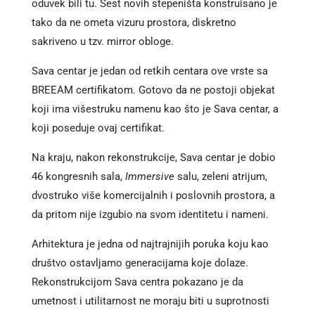
oduvek bili tu. Šest novih stepeništa konstruisano je
tako da ne ometa vizuru prostora, diskretno
sakriveno u tzv. mirror obloge.
Sava centar je jedan od retkih centara ove vrste sa
BREEAM certifikatom. Gotovo da ne postoji objekat
koji ima višestruku namenu kao što je Sava centar, a
koji poseduje ovaj certifikat.
Na kraju, nakon rekonstrukcije, Sava centar je dobio
46 kongresnih sala,
Immersive
salu, zeleni atrijum,
dvostruko više komercijalnih i poslovnih prostora, a
da pritom nije izgubio na svom identitetu i nameni.
Arhitektura je jedna od najtrajnijih poruka koju kao
društvo ostavljamo generacijama koje dolaze.
Rekonstrukcijom Sava centra pokazano je da
umetnost i utilitarnost ne moraju biti u suprotnosti