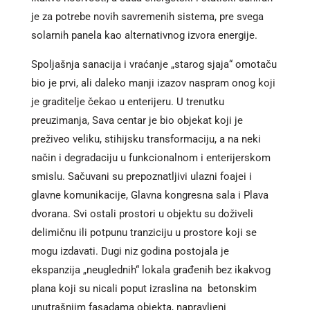
je za potrebe novih savremenih sistema, pre svega
solarnih panela kao alternativnog izvora energije.
Spoljašnja sanacija i vraćanje „starog sjaja“ omotaču
bio je prvi, ali daleko manji izazov naspram onog koji
je graditelje čekao u enterijeru. U trenutku
preuzimanja, Sava centar je bio objekat koji je
preživeo veliku, stihijsku transformaciju, a na neki
način i degradaciju u funkcionalnom i enterijerskom
smislu. Sačuvani su prepoznatljivi ulazni foajei i
glavne komunikacije, Glavna kongresna sala i Plava
dvorana. Svi ostali prostori u objektu su doživeli
delimičnu ili potpunu tranziciju u prostore koji se
mogu izdavati. Dugi niz godina postojala je
ekspanzija „neuglednih“ lokala građenih bez ikakvog
plana koji su nicali poput izraslina na betonskim
unutrašnjim fasadama objekta, napravljeni