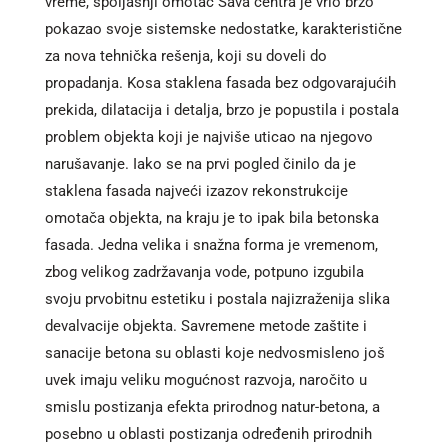
vreme, spoljašnji omotač Sava centra je vrlo brzo
pokazao svoje sistemske nedostatke, karakteristične
za nova tehnička rešenja, koji su doveli do
propadanja. Kosa staklena fasada bez odgovarajućih
prekida, dilatacija i detalja, brzo je popustila i postala
problem objekta koji je najviše uticao na njegovo
narušavanje. Iako se na prvi pogled činilo da je
staklena fasada najveći izazov rekonstrukcije
omotača objekta, na kraju je to ipak bila betonska
fasada. Jedna velika i snažna forma je vremenom,
zbog velikog zadržavanja vode, potpuno izgubila
svoju prvobitnu estetiku i postala najizraženija slika
devalvacije objekta. Savremene metode zaštite i
sanacije betona su oblasti koje nedvosmisleno još
uvek imaju veliku mogućnost razvoja, naročito u
smislu postizanja efekta prirodnog natur-betona, a
posebno u oblasti postizanja određenih prirodnih