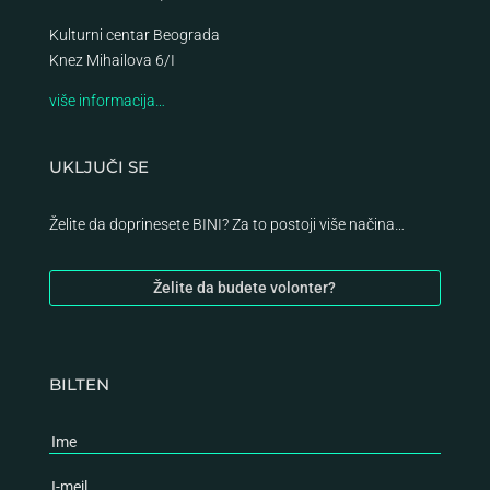
Kulturni centar Beograda
Knez Mihailova 6/I
više informacija…
UKLJUČI SE
Želite da doprinesete BINI? Za to postoji više načina…
Želite da budete volonter?
BILTEN