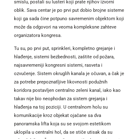
smislu, postali su lusteri koji prate njihov izvorni
oblik. Sava centar je po prvi put dobio brojne sisteme
koji ga sada čine potpuno savremenim objektom koji
može da odgovori na veoma kompleksne zahteve
organizatora kongresa.
Tu su, po prvi put, sprinkleri, kompletno grejanje i
hlađenje, sistemi bezbednosti, zaštite od požara,
najsavremeniji kongresni sistemi, rasveta i
ozvučenje. Sistem okruglih kanala je očuvan, a čak je
za potrebe prepoznatljive likovnosti podužnih
koridora postavljen centralno zeleni kanal, iako kao
takav nije bio neophodan za sistem grejanja i
hlađenja na toj poziciji. U centralnom holu su
komunikacije kroz objekat ojačane sa dva
panoramska lifta koja su se svojom estetikom
uklopila u centralni hol, da se stiče utisak da su