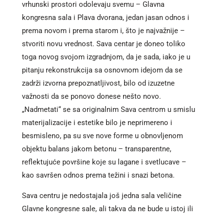
vrhunski prostori odolevaju svemu – Glavna
kongresna sala i Plava dvorana, jedan jasan odnos i
prema novom i prema starom i, što je najvažnije –
stvoriti novu vrednost. Sava centar je doneo toliko
toga novog svojom izgradnjom, da je sada, iako je u
pitanju rekonstrukcija sa osnovnom idejom da se
zadrži izvorna prepoznatljivost, bilo od izuzetne
važnosti da se ponovo donese nešto novo.
„Nadmetati“ se sa originalnim Sava centrom u smislu
materijalizacije i estetike bilo je neprimereno i
besmisleno, pa su sve nove forme u obnovljenom
objektu balans jakom betonu – transparentne,
reflektujuće površine koje su lagane i svetlucave –
kao savršen odnos prema težini i snazi betona.
Sava centru je nedostajala još jedna sala veličine
Glavne kongresne sale, ali takva da ne bude u istoj ili