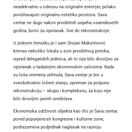
neadekvatno u odnosu na originalni enterijer, polako
poništavajući originalnu estetiku prostora. Sava
centar se dugo nakon prvobitnih uspeha osamdesetih
godina, borio za opstanak. Sve do rekonstrukcije.
U jednom trenutku je i sam Stojan Maksimović
kreirao nekoliko lokala u zoni prvobitnog potoka,
ispred delegatskih jedinica, ali to nije bilo dovoljno za
opstanak u tadašnjim ekonomskim uslovima. Kada
su loša vremena utihnula, Sava centar je bio u
sveobuhvatno lošem stanju, spreman za potpunu
rekonstrukciju – skupu i kompleksnu, za koju nije
bilo dovoljno javnih sredstava.
Ekonomska održivost objekta kao što je Sava centar,
pored popunjenosti kongresne i kulturne zone,
podrazumeva podjednak naglasak na razvoju