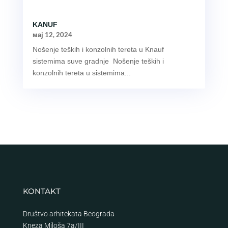
KANUF
мај 12, 2024
Nošenje teških i konzolnih tereta u Knauf
sistemima suve gradnje Nošenje teških i
konzolnih tereta u sistemima...
KONTAKT
Društvo arhitekata Beograda
Kneza Miloša 7a/III