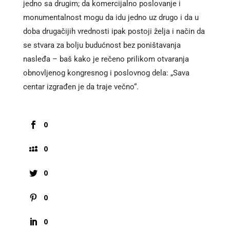
jedno sa drugim; da komercijalno poslovanje i
monumentalnost mogu da idu jedno uz drugo i da u
doba drugačijih vrednosti ipak postoji želja i način da
se stvara za bolju budućnost bez poništavanja
nasleđa – baš kako je rečeno prilikom otvaranja
obnovljenog kongresnog i poslovnog dela: „Sava
centar izgrađen je da traje večno“.
0
0
0
0
0