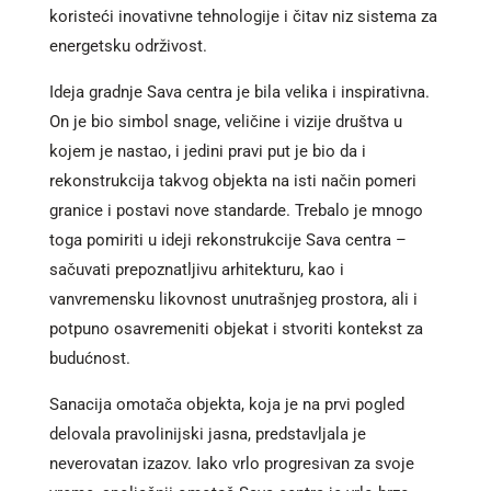
koristeći inovativne tehnologije i čitav niz sistema za
energetsku održivost.
Ideja gradnje Sava centra je bila velika i inspirativna.
On je bio simbol snage, veličine i vizije društva u
kojem je nastao, i jedini pravi put je bio da i
rekonstrukcija takvog objekta na isti način pomeri
granice i postavi nove standarde. Trebalo je mnogo
toga pomiriti u ideji rekonstrukcije Sava centra –
sačuvati prepoznatljivu arhitekturu, kao i
vanvremensku likovnost unutrašnjeg prostora, ali i
potpuno osavremeniti objekat i stvoriti kontekst za
budućnost.
Sanacija omotača objekta, koja je na prvi pogled
delovala pravolinijski jasna, predstavljala je
neverovatan izazov. Iako vrlo progresivan za svoje