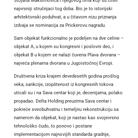
Stojana Maksimovića i njegovog tima koji su činili
najvrsniji stručnjaci tog doba. Bio je to istorijski
arhitektonski poduhvat, a u čitavom nizu priznanja
izdvaja se nominacija za Prickerovu nagradu.
Sam objekat funkcionalno je podeljen na dve celine –
objekat A, u kojem su kongresni i poslovni deo, i
objekat B u kojem se nalazi čuvena Plava dvorana –
najveća plenarna dvorana u Jugoistočnoj Evropi.
Društvena kriza krajem devedesetih godina prošlog
veka, sankcije, izopštenost iz kongresnih tokova
uticali su i na Sava centar koji je, decenijama, polako
propadao. Delta Holding preuzima Sava centar i
pokreće sveobuhvatnu i temeljnu rekonstrukciju sa
namerom da objekat, koji je nastao kao svojevrsno
tehnološko čudo, to ponovo i postane
implementacijom najnovijih standarda gradnje,