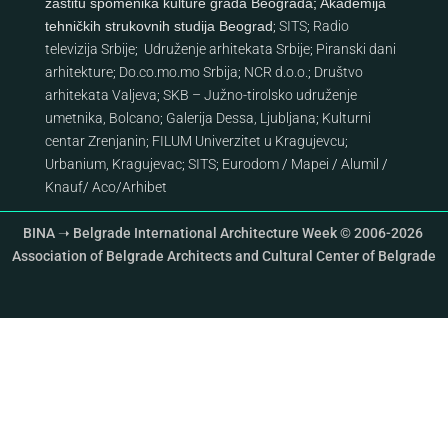
zaštitu spomenika kulture grada Beograda
;
Akademija
tehničkih strukovnih studija Beograd
;
SITS
;
Radio
televizija Srbije
;
Udruženje arhitekata Srbije
;
Piranski dani
arhitekture
;
Do.co.mo.mo Srbija
;
NCR d.o.o.
;
Društvo
arhitekata Valjeva
;
SKB – Južno-tirolsko udruženje
umetnika, Bolcano
;
Galerija Dessa, Ljubljana
;
Kulturni
centar Zrenjanin
;
FILUM Univerzitet u Kragujevcu
;
Urbanium, Kragujevac
;
SITS
;
Eurodom
/
Mapei
/
Alumil
/
Knauf
/
Aco
/
Arhibet
BINA ➝ Belgrade International Architecture Week © 2006-2026
Association of Belgrade Architects and Cultural Center of Belgrade