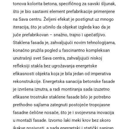
tonova kolorita betona, specifičnog za savski šljunak,
što je bio sastavni element prefabrikacije primenjene
na Sava centru. Željeni efekat je postignut uz mnogo
iteracija, što je učinilo da objekat izgleda kao da je
juče prefabrikovan – snažno, trajno i upečatljivo.
Staklena fasada je, zahvaljujući novim tehnologijama,
konačno pružila pogled u fascinantno kompleksan
unutrašnji svet Sava centra, zahvaljujući niskoj
refleksiji stakla bez ugrožavanja energetske
efikasnosti objekta koja je bila jedan od imperativa
rekonstrukcije. Energetska sanacija betonske fasade
je izvršena iznutra, a radi montiranja sada izuzetno
efikasne trostruke staklene fasade bilo je potrebno
prethodno sajlama zategnuti postojeće tropojasne
fasadne čelične nosače, što je i svojevrsna inovacija
u montaži fasade. Izvorno laki meki krov bez skoro
ikakve nosivosti, a sada energetski i statički saniran