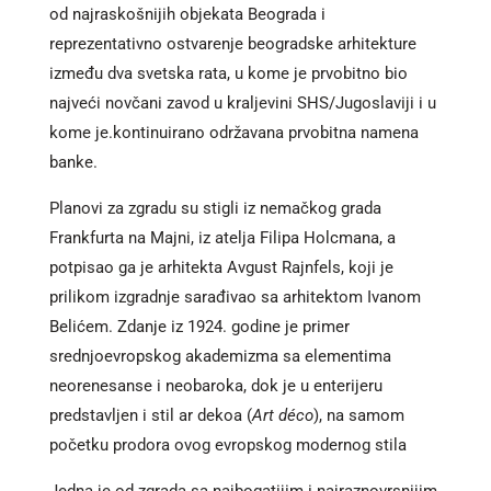
od najraskošnijih objekata Beograda i
reprezentativno ostvarenje beogradske arhitekture
između dva svetska rata, u kome je prvobitno bio
najveći novčani zavod u kraljevini SHS/Jugoslaviji i u
kome je.kontinuirano održavana prvobitna namena
banke.
Planovi za zgradu su stigli iz nemačkog grada
Frankfurta na Majni, iz atelja Filipa Holcmana, a
potpisao ga je arhitekta Avgust Rajnfels, koji je
prilikom izgradnje sarađivao sa arhitektom Ivanom
Belićem. Zdanje iz 1924. godine je primer
srednjoevropskog akademizma sa elementima
neorenesanse i neobaroka, dok je u enterijeru
predstavljen i stil ar dekoa (
Art déco
), na samom
početku prodora ovog evropskog modernog stila