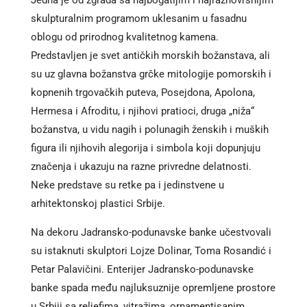
Jedna je od zgrada sa najbogatijim i najraznovrsnijim
skulpturalnim programom uklesanim u fasadnu
oblogu od prirodnog kvalitetnog kamena.
Predstavljen je svet antičkih morskih božanstava, ali
su uz glavna božanstva grčke mitologije pomorskih i
kopnenih trgovačkih puteva, Posejdona, Apolona,
Hermesa i Afroditu, i njihovi pratioci, druga „niža“
božanstva, u vidu nagih i polunagih ženskih i muških
figura ili njihovih alegorija i simbola koji dopunjuju
značenja i ukazuju na razne privredne delatnosti.
Neke predstave su retke pa i jedinstvene u
arhitektonskoj plastici Srbije.
Na dekoru Jadransko-podunavske banke učestvovali
su istaknuti skulptori Lojze Dolinar, Toma Rosandić i
Petar Palavičini. Enterijer Jadransko-podunavske
banke spada među najluksuznije opremljene prostore
u Srbiji sa reljefima, vitražima, ornamentisanim