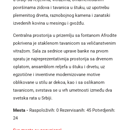
površinama zidova i tavanica u štuku, uz upotrebu
plemenitog drveta, raznobojnog kamena i zanatski
izvedenih kovina u mesingu i gvožđu.
Centralna prostorija u prizemlju sa fontanom Afrodite
pokrivena je staklenom tavanicom sa veličanstvenim
vitražom. Sala za sednice uprave banke na prvom
spratu je najreprezentativnija prostorija sa drvenom
oplatom, ansamblom reljefa u štuku i drvetu, uz
egzotične i inventivne modernizovane motive
oblikovane u stilu ar dekoa, kao i sa oslikanom
tavanicom, svrstava se u vrh umetnosti između dva
svetska rata u Srbiji.
Mesta -
Raspoloživih: 0 Rezervisanih: 45 Potvrdjenih:
24