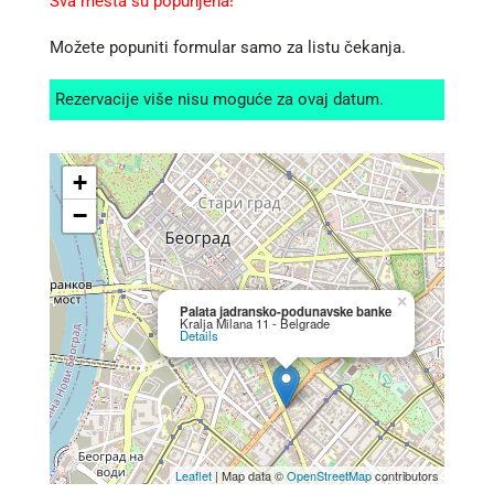
Sva mesta su popunjena!
Možete popuniti formular samo za listu čekanja.
Rezervacije više nisu moguće za ovaj datum.
+
−
×
Palata jadransko-podunavske banke
Kralja Milana 11 - Belgrade
Details
Leaflet
| Map data ©
OpenStreetMap
contributors