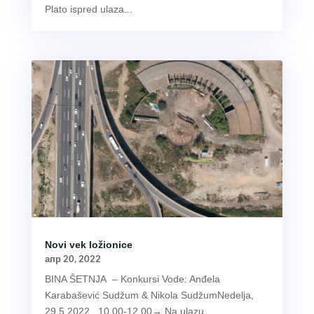
Plato ispred ulaza...
Novi vek ložionice
апр 20, 2022
BINA ŠETNJA – Konkursi Vode: Anđela
Karabašević Sudžum & Nikola SudžumNedelja,
29.5.2022., 10.00-12.00→ Na ulazu...