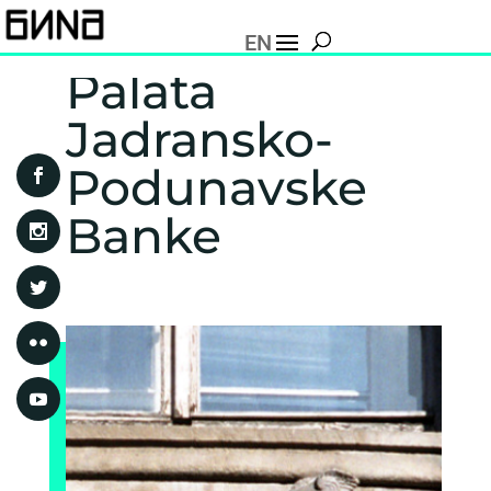
EN
Palata
Jadransko-
Podunavske
Banke