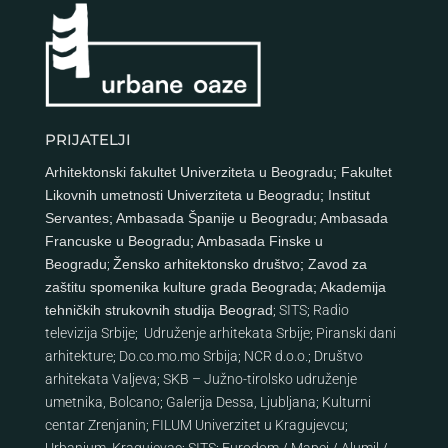
PRIJATELJI
Arhitektonski fakultet Univerziteta u Beogradu
;
Fakultet
Likovnih umetnosti Univerziteta u Beogradu
;
Institut
Servantes
;
Ambasada Španije u Beogradu
;
Ambasada
Francuske u Beogradu
;
Ambasada Finske u
Beogradu
;
Žensko arhitektonsko društvo
;
Zavod za
zaštitu spomenika kulture grada Beograda
;
Akademija
tehničkih strukovnih studija Beograd
;
SITS
;
Radio
televizija Srbije
;
Udruženje arhitekata Srbije
;
Piranski dani
arhitekture
;
Do.co.mo.mo Srbija
;
NCR d.o.o.
;
Društvo
arhitekata Valjeva
;
SKB – Južno-tirolsko udruženje
umetnika, Bolcano
;
Galerija Dessa, Ljubljana
;
Kulturni
centar Zrenjanin
;
FILUM Univerzitet u Kragujevcu
;
Urbanium, Kragujevac
;
SITS
;
Eurodom
/
Mapei
/
Alumil
/